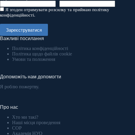
Я згоден отримувати розсилку та приймаю політику
конфіденційності.
Важливі посилання
Політика конфіденційності
Політика щодо файлів cookie
Умови та положення
Допоможіть нам допомогти
Я роблю пожертву.
Про нас
Хто ми такі?
Наші місця проведення
COP
Академія НУО