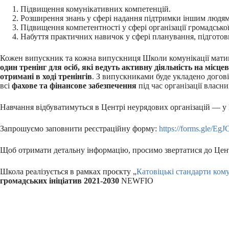
Підвищення комунікативних компетенцій.
Розширення знань у сфері надання підтримки іншим людям
Підвищення компетентності у сфері організації громадської 
Набуття практичних навичок у сфері планування, підготов
Кожен випускник та кожна випускниця Школи комунікації мат
один тренінг для осіб, які ведуть активну діяльність на місцев
отримані в ході тренінгів
. З випускниками буде укладено догов
всі
фахове та фінансове забезпечення
під час організації власн
Навчання відбуватимуться в Центрі неурядових організацій — у 
Запрошуємо заповнити реєстраційну форму:
https://forms.gle/
Щоб отримати детальну інформацію, просимо звертатися до Центр
Школа реалізується в рамках проєкту „
Катовіцькі стандарти кому
громадських ініціатив 2021-2030
NEWFIO