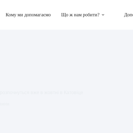
Кому ми допомагаємо
Що ж нам робити?
Доп
розпочнуться вже в жовтні в Катовіце
вини