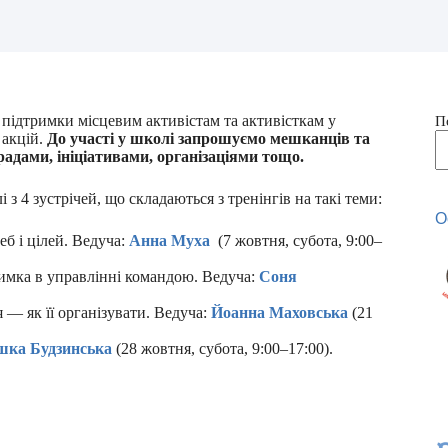
 підтримки місцевим активістам та активісткам у
П
 акцій.
До участі у школі запрошуємо мешканців та
радами, ініціативами, організаціями тощо.
з 4 зустрічей, що складаються з тренінгів на такі теми:
О
б і цілей. Ведуча:
Анна Муха
(7 жовтня, субота, 9:00–
римка в управлінні командою. Ведуча:
Соня
— як її організувати. Ведуча:
Йоанна Маховська
(21
шка Будзинська
(28 жовтня, субота, 9:00–17:00).