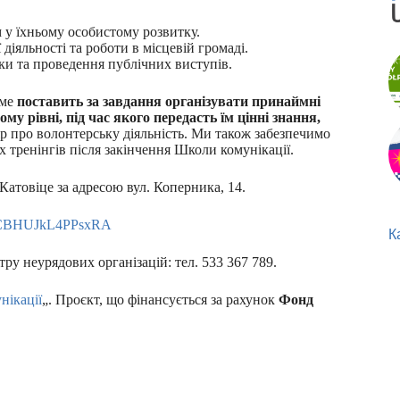
 у їхньому особистому розвитку.
діяльності та роботи в місцевій громаді.
ки та проведення публічних виступів.
име
поставить за завдання організувати принаймні
ому рівні, під час якого передасть їм цінні знання,
ір про волонтерську діяльність. Ми також забезпечимо
их тренінгів після закінчення Школи комунікації.
Катовіце за адресою вул. Коперника, 14.
EgJCBHUJkL4PPsxRA
К
у неурядових організацій: тел. 533 367 789.
нікації
„. Проєкт, що фінансується за рахунок
Фонд