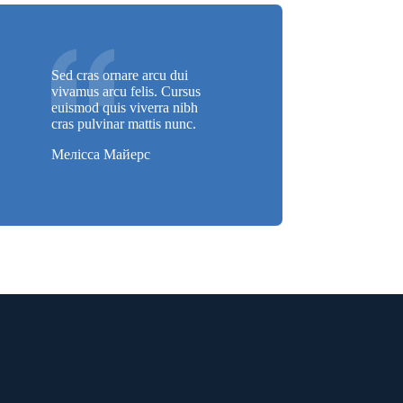
Sed cras ornare arcu dui
vivamus arcu felis. Cursus
euismod quis viverra nibh
cras pulvinar mattis nunc.
Мелісса Майерс