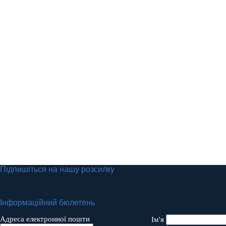
Підпишіться на нашу розсилку
Інформаційний бюлетень
Адреса електронної пошти
Ім'я