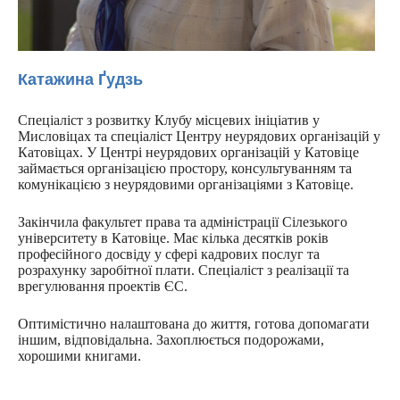
Катажина Ґудзь
Спеціаліст з розвитку Клубу місцевих ініціатив у
Мисловіцах та спеціаліст Центру неурядових організацій у
Катовіцах. У Центрі неурядових організацій у Катовіце
займається організацією простору, консультуванням та
комунікацією з неурядовими організаціями з Катовіце.
Закінчила факультет права та адміністрації Сілезького
університету в Катовіце. Має кілька десятків років
професійного досвіду у сфері кадрових послуг та
розрахунку заробітної плати. Спеціаліст з реалізації та
врегулювання проектів ЄС.
Оптимістично налаштована до життя, готова допомагати
іншим, відповідальна. Захоплюється подорожами,
хорошими книгами.