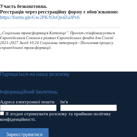
Участь безкоштовна.
Реєстрація через реєстраційну форму є обов'язковою:
https://forms.gle/Gw2PKNJoQn4ZaJPv6
„Соціальна трансформація Катовіце”. Проєкт співфінансується
Європейським Союзом в рамках Європейських фондів для Сілезії
2021-2027 Захід 10.24 Соціальна інтеграція - Посилення процесу
справедливої трансформації.
Підпишіться на нашу розсилку
Інформаційний бюлетень
Адреса електронної пошти
Ім'я
Я згоден отримувати розсилку та приймаю політику
конфіденційності.