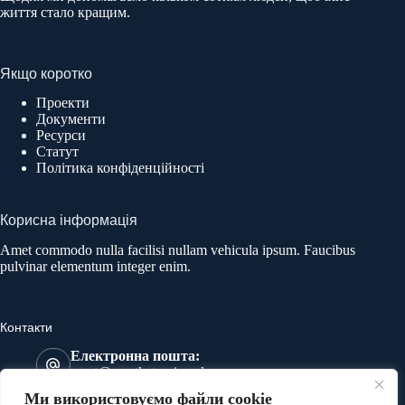
життя стало кращим.
Якщо коротко
Проекти
Документи
Ресурси
Статут
Політика конфіденційності
Корисна інформація
Amet commodo nulla facilisi nullam vehicula ipsum. Faucibus
pulvinar elementum integer enim.
Контакти
Електронна пошта:
most@mostkatowice.pl
Телефон:
Ми використовуємо файли cookie