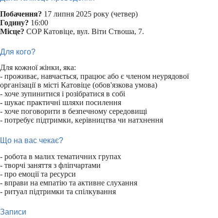
Побачення?
17 липня 2025 року (четвер)
Годину?
16:00
Місце?
COP Катовіце, вул. Віти Ствоша, 7.
Для кого?
Для кожної жінки, яка:
- проживає, навчається, працює або є членом неурядової
організації в місті Катовіце (обов'язкова умова)
- хоче зупинитися і розібратися в собі
- шукає практичні шляхи посилення
- хоче поговорити в безпечному середовищі
- потребує підтримки, керівництва чи натхнення
Що на вас чекає?
- робота в малих тематичних групах
- творчі заняття з фліпчартами
- про емоції та ресурси
- вправи на емпатію та активне слухання
- ритуал підтримки та спілкування
Записи