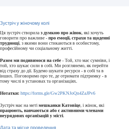
Зустріч у жіночому колі
Ця зустріч створила
з думкою про жінок
, які хочуть
говорити про важливе -
про емоції, страхи та щоденні
труднощі
, з якими вони стикаються в особистому,
професійному чи соціальному житті.
Разом ми подивимося на себе
- Той, хто має сумніви, і
той, хто шукає сили в собі. Ми розглянемо, як перейти
від страху до дії. Будемо шукати ресурси - в собі та в
інших. Поговоримо про те, де отримати підтримку - в
тому числі в установах та організаціях.
Нотатки:
https://forms.gle/Gw2PKNJoQn4ZaJPv6
Зустріч має на меті
мешканки Катовіце
, і жінок, які
працюють, навчаються або є активними членами
неурядових організацій у місті
.
Дата та місце проведення