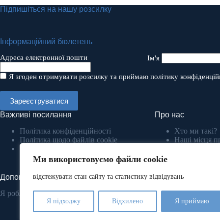
Підпишіться на нашу розсилку
Інформаційний бюлетень
Адреса електронної пошти
Ім'я
Я згоден отримувати розсилку та приймаю політику конфіденцій
Важливі посилання
Про нас
Політика конфіденційності
Хто ми такі?
Політика щодо файлів cookie
Наші місця п
Умови та положення
COP
Академія НУ
Ми використовуємо файли cookie
Spilno Hub K
відстежувати стан сайту та статистику відвідувань
Допоможіть нам допомогти
Я роблю пожертву.
Наші успіхи
Я підходжу
Відхилено
Я приймаю
Щодня ми допомаг
сотням людей, щоб 