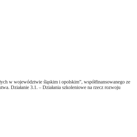
ałych w województwie śląskim i opolskim”, współfinansowanego ze
wa. Działanie 3.1. – Działania szkoleniowe na rzecz rozwoju