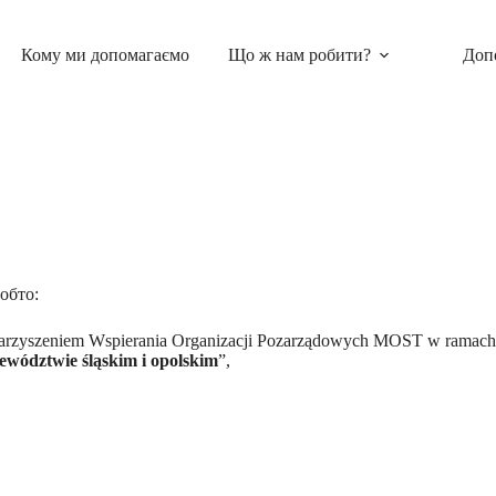
Кому ми допомагаємо
Що ж нам робити?
Доп
обто:
warzyszeniem Wspierania Organizacji Pozarządowych MOST w ramach 
ewództwie śląskim i opolskim
”,