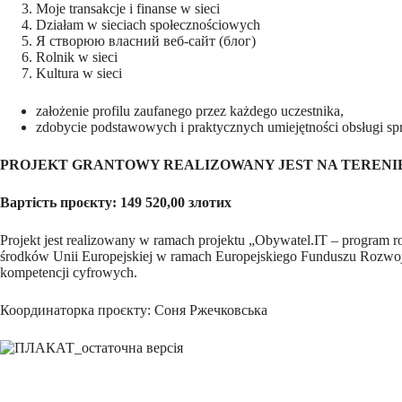
Moje transakcje i finanse w sieci
Działam w sieciach społecznościowych
Я створюю власний веб-сайт (блог)
Rolnik w sieci
Kultura w sieci
założenie profilu zaufanego przez każdego uczestnika,
zdobycie podstawowych i praktycznych umiejętności obsługi s
PROJEKT GRANTOWY REALIZOWANY JEST NA TERENI
Вартість проєкту: 149 520,00 злотих
Projekt jest realizowany w ramach projektu „Obywatel.IT – program
środków Unii Europejskiej w ramach Europejskiego Funduszu Rozwoju 
kompetencji cyfrowych.
Координаторка проєкту: Соня Ржечковська