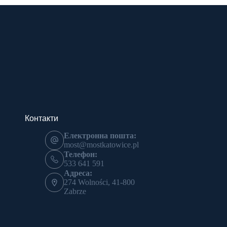
Контакти
Електронна пошта:
most@mostkatowice.pl
Телефон:
533 641 591
Адреса:
274 Wolności, 41-800
Zabrze