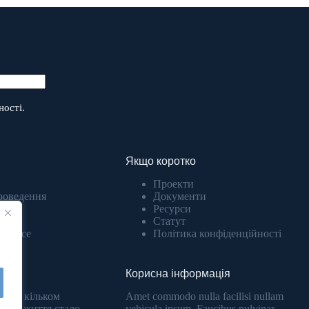
ності.
Якщо коротко
Проекти
роведення
Документи
Ресурси
О
Статут
atowice
Політика конфіденційності
Корисна інформація
аємо кільком
Amet commodo nulla facilisi nullam
їхнє життя стало
vehicula ipsum. Faucibus pulvinar