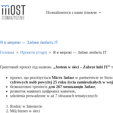
Перейти
до
змісту
Познайомтеся з нами ближче
Я в мережі — Забже любить ІТ​
Головна
Проекти (старі)
Я в мережі — Забже любить ІТ​
Грантовий проєкт під назвою.
„Jestem w sieci – Zabrze lubi IT”
т
проект, що реалізується
Місто Забже
w partnerstwie ze Sto
cyfrowych osób powyżej 25 roku życia zamieszkałych w woj
безкоштовні тренінги
для 267 мешканців Забже
,
розвиток наявних цифрових навичок,
szkolenia prowadzone w aż 7 obszarach tematycznych:
Rodzic w Internecie
Mój biznes w sieci