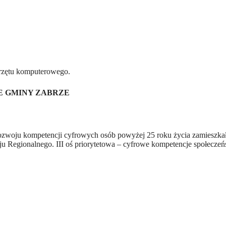
przętu komputerowego.
E GMINY ZABRZE
 rozwoju kompetencji cyfrowych osób powyżej 25 roku życia zamieszk
Regionalnego. III oś priorytetowa – cyfrowe kompetencje społeczeńst