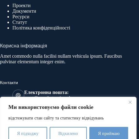
Проекти
Документи
Ресурси
Статут
Політика конфіденційності
Корисна інформація
Amet commodo nulla facilisi nullam vehicula ipsum. Faucibus
pulvinar elementum integer enim.
Контакти
Електронна пошта:
most@mostkatowice.pl
Телефон:
Ми використовуємо файли cookie
533 641 591
Адреса:
відстежувати стан сайту та статистику відвідувань
274 Wolności, 41-800 Zabrze
Copyright © 2026 | Асоціація МОСТ | Реалізація:
4AD
Я підходжу
Відхилено
Я приймаю