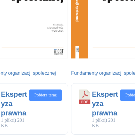
ty organizacji społecznej
Fundamenty organizacji społ
Ekspert
Ekspert
Pobierz teraz
Pobie
yza
yza
prawna
prawna
1 plik(i)
201
1 plik(i)
201
KB
KB