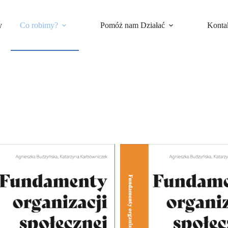
y
Co robimy?
Pomóż nam Działać
Konta