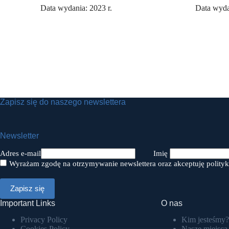
Data wydania: 2023 r.
Data wyda
Zapisz się do naszego newslettera
Newsletter
Adres e-mail
Imię
Wyrażam zgodę na otrzymywanie newslettera oraz akceptuję polityk
Important Links
O nas
Privacy Policy
Kim jesteśmy?
Cookies Policy
Nasze miejsca