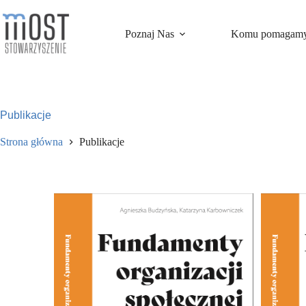
Przejdź
do
treści
Poznaj Nas
Komu pomagam
Publikacje
Strona główna
Publikacje