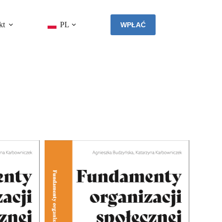
kt
PL
WPŁAĆ