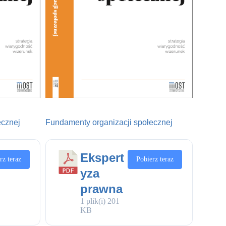
ecznej
Fundamenty organizacji społecznej
Ekspert
rz teraz
Pobierz teraz
yza
prawna
1 plik(i)
201
KB