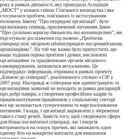
року в рамках діяльності, яку проводила Асоціація
„МОСТ” у кількох гмінах Сілезького воєводства і яка
стосувалася проблем, пов'язаних із застосуванням
положень Закону "Про неурядові організації", було
організовано семінар, присвячений питанням
Закон
"Про суспільно корисну діяльність та волонтерство",
ми
підготували дослідження під назвою „
Проблеми
співпраці між місцевою адміністрацією та громадськими
організаціями”.
На той час важко було припустити, що
наша тодішня оцінка проблем і думки, висловлені
організаціями та працівниками органів місцевого
самоврядування, залишаться актуальними. Це
підтверджує інформація, отримана в рамках проекту
„Ближче до співпраці”, реалізованого спільно з CIF у
2007 році. Насправді ж співпраця між адміністрацією та
організаціями зазвичай не виходить за рамки декларацій
про добрі наміри, а створення професійних кадрів та
працевлаштування працівників у соціальному секторі
все ще залишається суперечливим та маргіналізованим
питанням. І влада, і організації зацікавлені у збереженні
такого стану речей. Замість того, щоб створювати сфери
для більш поглибленої співпраці, час і енергія
витрачаються на пошук причин, які заважають один
одному йти на конкретні контакти для виконання
спільних завдань.