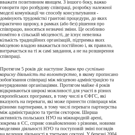
вважати позитивним явищем. З іншого боку, важко
говорити про розбудову співпраці, розробку належної
моделі комунікації чи способу консультування -
домінують трудомісткі грантові процедури, до яких
практично щороку, в рамках (або без) рішення про
співпрацю, вносяться незначні зміни. Це особливо
помітно в сільській місцевості, де існує невелика
кількість традиційних організацій, підтримка яких
місцевою владою вважається постійною і, як правило,
витрачається на ті ж самі завдання, а не на розширення
співпраці.
Протягом 5 років діє наступне
Закон про суспільно
корисну діяльність та волонтерство,
в якому прописано
зобов'язання співпраці між місцевою адміністрацією та
неурядовими організаціями. Протягом майже 4 років
відкриваються широкі можливості для участі в різних
європейських програмах, в тому числі в ЄФГС, які
вказують на переваги, які може принести співпраця між
різними партнерами, в тому числі переваги партнерства
між адміністрацією та третім сектором. Ширша
активність польських НУО на міжнародній арені,
зокрема в ЄС, сприяє ознайомленню з різними, новими
моделями діяльності НУО та поступовій зміні поглядів
на ведення діяльності в третьому секторі. У березні 2004