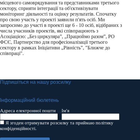
місцевого самоврядування та представниками третього
сектору, сприяти інтеграції та об'єктивізувати
моніторинг діяльності та оцінку результатів. Спочатку
про свою участь у проекті заявили п'ять осіб. Ми
запросимо до участі в проекті ще 6 - 10 осіб, відібраних з
числа учасників проектів, які співпрацюють з
Асоціацією: „Без циркуляра”, „Працюймо разом”, РО
ФСЄ, Партнерство для професіоналізації третього
сектору в рамках Ініціативи „Рівність”, "Ближче до
співпраці".
Підпишіться на нашу розсилку
Інформаційний бюлетень
Адреса електронної пошти
Ім'я
Я згоден отримувати розсилку та приймаю політику
конфіденційності.