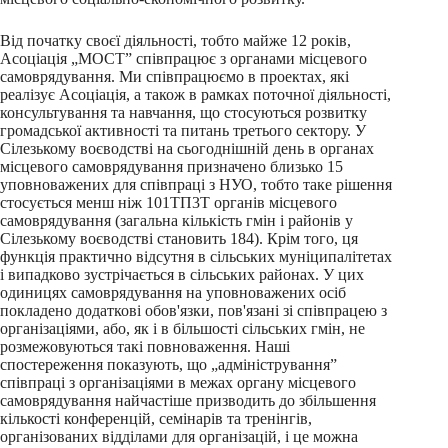
Від початку своєї діяльності, тобто майже 12 років,
Асоціація „МОСТ” співпрацює з органами місцевого
самоврядування. Ми співпрацюємо в проектах, які
реалізує Асоціація, а також в рамках поточної діяльності,
консультування та навчання, що стосуються розвитку
громадської активності та питань третього сектору. У
Сілезькому воєводстві на сьогоднішній день в органах
місцевого самоврядування призначено близько 15
уповноважених для співпраці з НУО, тобто таке рішення
стосується менш ніж 101ТП3Т органів місцевого
самоврядування (загальна кількість гмін і районів у
Сілезькому воєводстві становить 184). Крім того, ця
функція практично відсутня в сільських муніципалітетах
і випадково зустрічається в сільських районах. У цих
одиницях самоврядування на уповноважених осіб
покладено додаткові обов'язки, пов'язані зі співпрацею з
організаціями, або, як і в більшості сільських гмін, не
розмежовуються такі повноваження. Наші
спостереження показують, що „адміністрування”
співпраці з організаціями в межах органу місцевого
самоврядування найчастіше призводить до збільшення
кількості конференцій, семінарів та тренінгів,
організованих відділами для організацій, і це можна