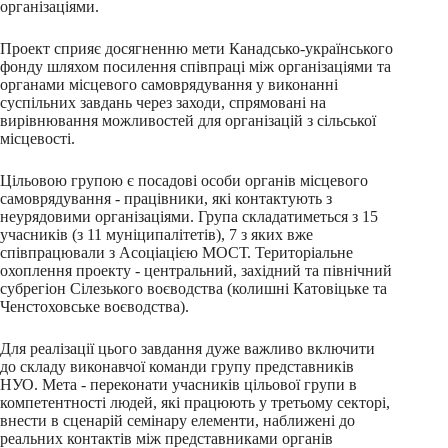
організаціями.
Проект сприяє досягненню мети Канадсько-українського
фонду шляхом посилення співпраці між організаціями та
органами місцевого самоврядування у виконанні
суспільних завдань через заходи, спрямовані на
вирівнювання можливостей для організацій з сільської
місцевості.
Цільовою групою є посадові особи органів місцевого
самоврядування - працівники, які контактують з
неурядовими організаціями. Група складатиметься з 15
учасників (з 11 муніципалітетів), 7 з яких вже
співпрацювали з Асоціацією МОСТ. Територіальне
охоплення проекту - центральний, західний та північний
субрегіон Сілезького воєводства (колишні Катовіцьке та
Ченстоховське воєводства).
Для реалізації цього завдання дуже важливо включити
до складу виконавчої команди групу представників
НУО. Мета - переконати учасників цільової групи в
компетентності людей, які працюють у третьому секторі,
внести в сценарій семінару елементи, наближені до
реальних контактів між представниками органів