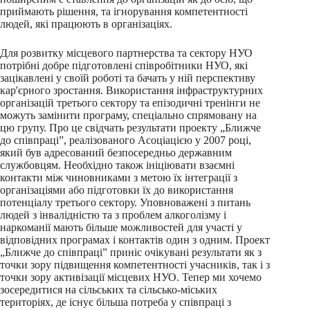
приймають рішення, та ігнорування компетентності
людей, які працюють в організаціях.
Для розвитку місцевого партнерства та сектору НУО
потрібні добре підготовлені співробітники НУО, які
зацікавлені у своїй роботі та бачать у ній перспективу
кар'єрного зростання. Використання інфраструктурних
організацій третього сектору та епізодичні тренінги не
можуть замінити програму, спеціально спрямовану на
цю групу. Про це свідчать результати проекту „Ближче
до співпраці”, реалізованого Асоціацією у 2007 році,
який був адресований безпосередньо державним
службовцям. Необхідно також ініціювати взаємні
контакти між чиновниками з метою їх інтеграції з
організаціями або підготовки їх до використання
потенціалу третього сектору. Уповноважені з питань
людей з інвалідністю та з проблем алкоголізму і
наркоманії мають більше можливостей для участі у
відповідних програмах і контактів один з одним. Проект
„Ближче до співпраці” приніс очікувані результати як з
точки зору підвищення компетентності учасників, так і з
точки зору активізації місцевих НУО. Тепер ми хочемо
зосередитися на сільських та сільсько-міських
територіях, де існує більша потреба у співпраці з