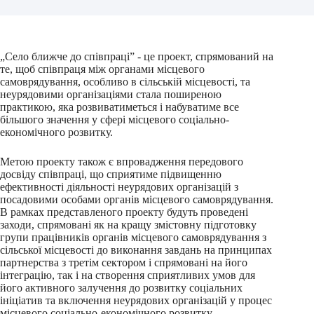
„Село ближче до співпраці” - це проект, спрямований на
те, щоб співпраця між органами місцевого
самоврядування, особливо в сільській місцевості, та
неурядовими організаціями стала поширеною
практикою, яка розвиватиметься і набуватиме все
більшого значення у сфері місцевого соціально-
економічного розвитку.
Метою проекту також є впровадження передового
досвіду співпраці, що сприятиме підвищенню
ефективності діяльності неурядових організацій з
посадовими особами органів місцевого самоврядування.
В рамках представленого проекту будуть проведені
заходи, спрямовані як на кращу змістовну підготовку
групи працівників органів місцевого самоврядування з
сільської місцевості до виконання завдань на принципах
партнерства з третім сектором і спрямовані на його
інтеграцію, так і на створення сприятливих умов для
його активного залучення до розвитку соціальних
ініціатив та включення неурядових організацій у процес
місцевого соціально-економічного розвитку.