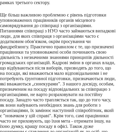
рамках третього сектору.
Ще більш важливою проблемою є рівень підготовки
уповноважених працівників органів місцевого
самоврядування до співпраці з організаціями.
Питаннями співпраці з НУО часто займаються випадкові
люди, для яких співпраця з організаціями часто є
додатковим обов'язком, окрім просування чи
фандрейзингу. Практично правилом є те, що призначені
працівники та уповноважені особи починають свою
діяльність з незначними знаннями принципів діяльності
громадських організацій. Кадрові зміни в органах влади,
що відбуваються після виборів, призводять до того, що
на посади, які вважаються мало відповідальними і не
потребують ґрунтовної підготовки, призначаються люди,
які вважаються „синекурами”. З нашого досвіду, особам,
призначеним на посаду відповідальних за співпрацю з
організаціями, не варто розраховувати на постійну
посаду. Занадто часто трапляється так, що до того часу,
як вони набувають необхідних знань для роботи з
організаціями, їх замінює наступний співробітник, який
є "новачком у цій справі". Крім того, самі працівники
часто не приховують, що їхня мета - отримати іншу, на
їхню думку, кращу посаду в офісі. Також дуже
поширеним є ставлення до організацій як до осіб, що