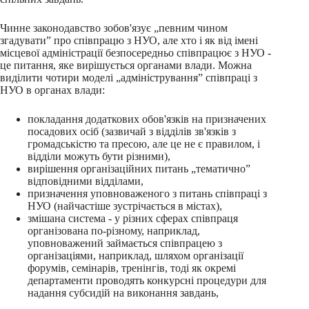
Чинне законодавство зобов'язує „певним чином
згадувати” про співпрацю з НУО, але хто і як від імені
місцевої адміністрації безпосередньо співпрацює з НУО -
це питання, яке вирішується органами влади. Можна
виділити чотири моделі „адміністрування” співпраці з
НУО в органах влади:
покладання додаткових обов'язків на призначених
посадових осіб (зазвичай з відділів зв'язків з
громадськістю та пресою, але це не є правилом, і
відділи можуть бути різними),
вирішення організаційних питань „тематично”
відповідними відділами,
призначення уповноваженого з питань співпраці з
НУО (найчастіше зустрічається в містах),
змішана система - у різних сферах співпраця
організована по-різному, наприклад,
уповноважений займається співпрацею з
організаціями, наприклад, шляхом організації
форумів, семінарів, тренінгів, тоді як окремі
департаменти проводять конкурсні процедури для
надання субсидій на виконання завдань,