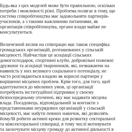
Будь-яка з цих моделей може бути правильною, оскільки
потреби і можливості різні. Проблема полягає в тому, що
система співробітництва має задовольняти партнерів-
учасників, а з такими важливими питаннями, як
організація співробітництва, органи влади майже не
консультуються.
Величезний вплив на співпрацю має також специфіка
громадських організацій, розташованих у сільській
місцевості. Найчастіше це асоціації сільських
домогосподарок, спортивні клуби, добровільні пожежні
дружини та асоціації тваринників, які, незважаючи на
наявність у них великого соціального потенціалу, не
часто розглядаються владою як корисні партнери у
вирішенні місцевих проблем. Крім того, для того, щоб
адаптуватися до мінливих умов, ці організації
потребують інституційної підтримки у своєму
безпосередньому оточенні, яку має надавати місцева
влада. Посадовець, відповідальний за контакти з
представниками неурядових організацій у сільській
місцевості, має набути певних навичок, які дозволять
йому/їй робити активні кроки для розвитку секторальної
та міжсекторальної співпраці, в тому числі мотивувати
та заохочувати місцеву громаду до активної діяльності в