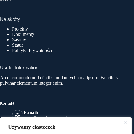
Na skróty
Projekty
Dokumenty
Zasoby
Statut
Polityka Prywatności
Useful Information
Amet commodo nulla facilisi nullam vehicula ipsum. Faucibus
pulvinar elementum integer enim.
Kontakt
E-mail:
most@mostkatowice.pl
Telefon:
Używamy ciasteczek
533 641 591