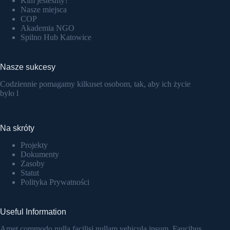
Kim jesteśmy?
Nasze miejsca
COP
Akademia NGO
Spilno Hub Katowice
Nasze sukcesy
Codziennie pomagamy kilkuset osobom, tak, aby ich życie
było l
Na skróty
Projekty
Dokumenty
Zasoby
Statut
Polityka Prywatności
Useful Information
Amet commodo nulla facilisi nullam vehicula ipsum. Faucibus