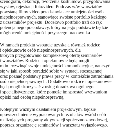
scenografii, dekoracji, tworzenia kostiumów, przygotowania
wystaw, rejestracji foto/video. Podczas w/w warsztatów
powstaną filmy video przedstawiające umiejętności osób
niepełnosprawnych, stanowiące swoiste portfolio każdego
z uczestników projektu. Docelowo portfolio trafi do rąk
potencjalnego pracodawcy, który na jego podstawie będzie
mógł ocenić umiejętności przyszłego pracownika.
W ramach projektu wsparcie uzyskają również rodzice
i opiekunowie osób niepełnosprawnych, dla
których przygotowano kompleksową ofertę seminariów
i warsztatów. Rodzice i opiekunowie będą mogli
m.in. rozwinąć swoje umiejętności komunikacyjne, nauczyć
się w jaki sposób poradzić sobie w sytuacji stresogennej
oraz poznać podstawy prawa pracy w kontekście zatrudniania
osób niepełnosprawnych. Dodatkowo rodzice i opiekunowie
będą mogli skorzystać z usług doradztwa ogólnego
i specjalistycznego, które pomoże im sprostać wyzwaniom
opieki nad osobą niepełnosprawną.
Kolejnym ważnym działaniem projektowym, będzie
upowszechnienie wypracowanych rezultatów wśród osób
realizujących programy aktywizacji społeczno zawodowej,
poprzez organizację seminariów i warsztatu wyjazdowego.