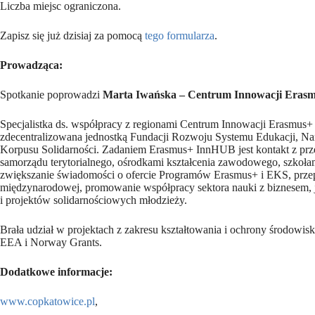
Liczba miejsc ograniczona.
Zapisz się już dzisiaj za pomocą
tego formularza
.
Prowadząca:
Spotkanie poprowadzi
Marta Iwańska – Centrum Innowacji Eras
Specjalistka ds. współpracy z regionami Centrum Innowacji Erasmu
zdecentralizowana jednostką Fundacji Rozwoju Systemu Edukacji, N
Korpusu Solidarności. Zadaniem Erasmus+ InnHUB jest kontakt z prz
samorządu terytorialnego, ośrodkami kształcenia zawodowego, szkoła
zwiększanie świadomości o ofercie Programów Erasmus+ i EKS, przepr
międzynarodowej, promowanie współpracy sektora nauki z biznesem, j
i projektów solidarnościowych młodzieży.
Brała udział w projektach z zakresu kształtowania i ochrony środow
EEA i Norway Grants.
Dodatkowe informacje:
www.copkatowice.pl
,