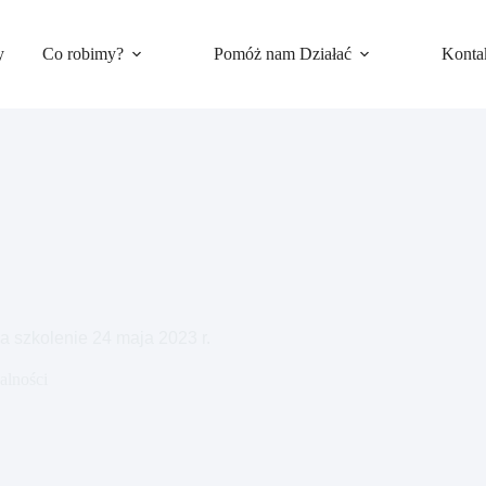
y
Co robimy?
Pomóż nam Działać
Konta
a szkolenie 24 maja 2023 r.
alności