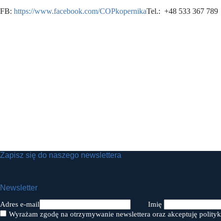
FB:
https://www.facebook.com/COPkopernika
Tel.: +48 533 367 789
Zapisz się do naszego newslettera
Newsletter
Adres e-mail
Imię
Wyrażam zgodę na otrzymywanie newslettera oraz akceptuję polityk