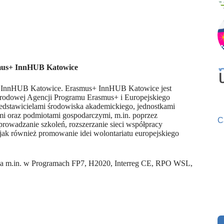
mus+ InnHUB Katowice
s+ InnHUB Katowice. Erasmus+ InnHUB Katowice jest
arodowej Agencji Programu Erasmus+ i Europejskiego
edstawicielami środowiska akademickiego, jednostkami
mi oraz podmiotami gospodarczymi, m.in. poprzez
C
owadzanie szkoleń, rozszerzanie sieci współpracy
ak również promowanie idei wolontariatu europejskiego
iska m.in. w Programach FP7, H2020, Interreg CE, RPO WSL,