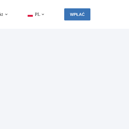
kt
PL
WPŁAĆ