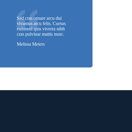
Sed cras ornare arcu dui
vivamus arcu felis. Cursus
euismod quis viverra nibh
cras pulvinar mattis nunc.
Melissa Meiers