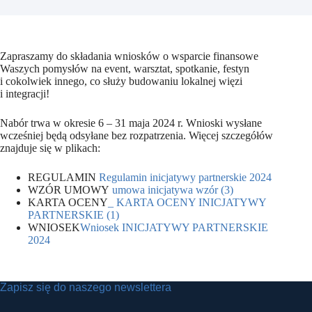
Zapraszamy do składania wniosków o wsparcie finansowe
Waszych pomysłów na event, warsztat, spotkanie, festyn
i cokolwiek innego, co służy budowaniu lokalnej więzi
i integracji!
Nabór trwa w okresie 6 – 31 maja 2024 r. Wnioski wysłane
wcześniej będą odsyłane bez rozpatrzenia. Więcej szczegółów
znajduje się w plikach:
REGULAMIN
Regulamin inicjatywy partnerskie 2024
WZÓR UMOWY
umowa inicjatywa wzór (3)
KARTA OCENY
_ KARTA OCENY INICJATYWY
PARTNERSKIE (1)
WNIOSEK
Wniosek INICJATYWY PARTNERSKIE
2024
Zapisz się do naszego newslettera