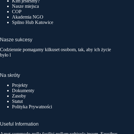
Kim jesteśmy?
Nasze miejsca
COP
Akademia NGO
Spilno Hub Katowice
Nasze sukcesy
Codziennie pomagamy kilkuset osobom, tak, aby ich życie
było l
Na skróty
Projekty
Dokumenty
Zasoby
Statut
Polityka Prywatności
Useful Information
Amet commodo nulla facilisi nullam vehicula ipsum. Faucibus