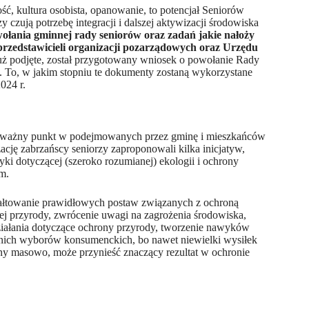
ć, kultura osobista, opanowanie, to potencjał Seniorów
y czują potrzebę integracji i dalszej aktywizacji środowiska
owołania gminnej rady seniorów oraz zadań jakie nałoży
przedstawicieli organizacji pozarządowych oraz Urzędu
uż podjęte, został przygotowany wniosek o powołanie Rady
 To, w jakim stopniu te dokumenty zostaną wykorzystane
024 r.
 ważny punkt w podejmowanych przez gminę i mieszkańców
cję zabrzańscy seniorzy zaproponowali kilka inicjatyw,
i dotyczącej (szeroko rozumianej) ekologii i ochrony
m.
ztałtowanie prawidłowych postaw związanych z ochroną
ej przyrody, zwrócenie uwagi na zagrożenia środowiska,
iałania dotyczące ochrony przyrody, tworzenie nawyków
dnich wyborów konsumenckich, bo nawet niewielki wysiłek
ny masowo, może przynieść znaczący rezultat w ochronie