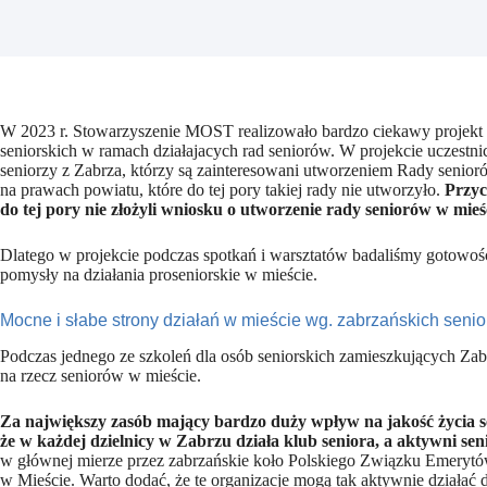
W 2023 r. Stowarzyszenie MOST realizowało bardzo ciekawy projekt p
seniorskich w ramach działajacych rad seniorów. W projekcie uczestn
seniorzy z Zabrza, którzy są zainteresowani utworzeniem Rady senior
na prawach powiatu, które do tej pory takiej rady nie utworzyło.
Przyc
do tej pory nie złożyli wniosku o utworzenie rady seniorów w mieś
Dlatego w projekcie podczas spotkań i warsztatów badaliśmy gotowość
pomysły na działania proseniorskie w mieście.
Mocne i słabe strony działań w mieście wg. zabrzańskich seni
Podczas jednego ze szkoleń dla osób seniorskich zamieszkujących Zabr
na rzecz seniorów w mieście.
Za największy zasób mający bardzo duży wpływ na jakość życia se
że w każdej dzielnicy w Zabrzu działa klub seniora, a aktywni sen
w głównej mierze przez zabrzańskie koło Polskiego Związku Emerytów
w Mieście. Warto dodać, że te organizacje mogą tak aktywnie działać 