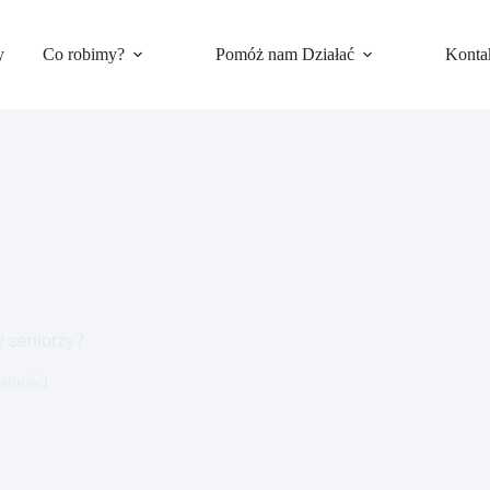
y
Co robimy?
Pomóż nam Działać
Konta
y seniorzy?
alności