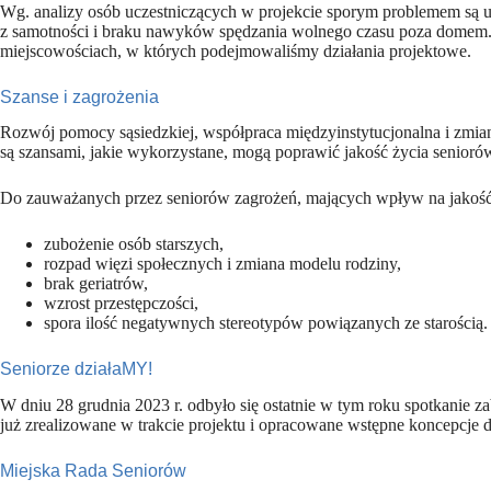
Wg. analizy osób uczestniczących w projekcie sporym problemem są uz
z samotności i braku nawyków spędzania wolnego czasu poza domem. T
miejscowościach, w których podejmowaliśmy działania projektowe.
Szanse i zagrożenia
Rozwój pomocy sąsiedzkiej, współpraca międzyinstytucjonalna i zmia
są szansami, jakie wykorzystane, mogą poprawić jakość życia senioró
Do zauważanych przez seniorów zagrożeń, mających wpływ na jakość 
zubożenie osób starszych,
rozpad więzi społecznych i zmiana modelu rodziny,
brak geriatrów,
wzrost przestępczości,
spora ilość negatywnych stereotypów powiązanych ze starością.
Seniorze działaMY!
W dniu 28 grudnia 2023 r. odbyło się ostatnie w tym roku spotkanie 
już zrealizowane w trakcie projektu i opracowane wstępne koncepcje dz
Miejska Rada Seniorów