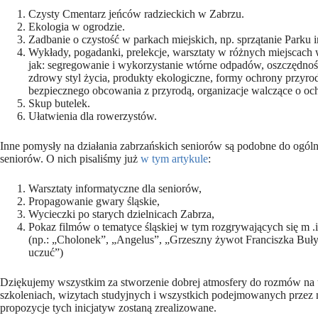
Czysty Cmentarz jeńców radzieckich w Zabrzu.
Ekologia w ogrodzie.
Zadbanie o czystość w parkach miejskich, np. sprzątanie Parku 
Wykłady, pogadanki, prelekcje, warsztaty w różnych miejscach
jak: segregowanie i wykorzystanie wtórne odpadów, oszczędność
zdrowy styl życia, produkty ekologiczne, formy ochrony przyrody
bezpiecznego obcowania z przyrodą, organizacje walczące o och
Skup butelek.
Ułatwienia dla rowerzystów.
Inne pomysły na działania zabrzańskich seniorów są podobne do ogó
seniorów. O nich pisaliśmy już
w tym artykule
:
Warsztaty informatyczne dla seniorów,
Propagowanie gwary śląskie,
Wycieczki po starych dzielnicach Zabrza,
Pokaz filmów o tematyce śląskiej w tym rozgrywających się m 
(np.: „Cholonek”, „Angelus”, „Grzeszny żywot Franciszka Buły
uczuć”)
Dziękujemy wszystkim za stworzenie dobrej atmosfery do rozmów na t
szkoleniach, wizytach studyjnych i wszystkich podejmowanych przez n
propozycje tych inicjatyw zostaną zrealizowane.