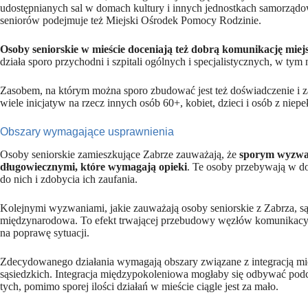
udostępnianych sal w domach kultury i innych jednostkach samorządo
seniorów podejmuje też Miejski Ośrodek Pomocy Rodzinie.
Osoby seniorskie w mieście doceniają też dobrą komunikację mie
działa sporo przychodni i szpitali ogólnych i specjalistycznych, w tym 
Zasobem, na którym można sporo zbudować jest też doświadczenie i 
wiele inicjatyw na rzecz innych osób 60+, kobiet, dzieci i osób z niep
Obszary wymagające usprawnienia
Osoby seniorskie zamieszkujące Zabrze zauważają, że
sporym wyzwan
długowiecznymi, które wymagają opieki
. Te osoby przebywają w d
do nich i zdobycia ich zaufania.
Kolejnymi wyzwaniami, jakie zauważają osoby seniorskie z Zabrza, są b
międzynarodowa. To efekt trwającej przebudowy węzłów komunikacyj
na poprawę sytuacji.
Zdecydowanego działania wymagają obszary związane z integracją mię
sąsiedzkich. Integracja międzypokoleniowa mogłaby się odbywać podc
tych, pomimo sporej ilości działań w mieście ciągle jest za mało.