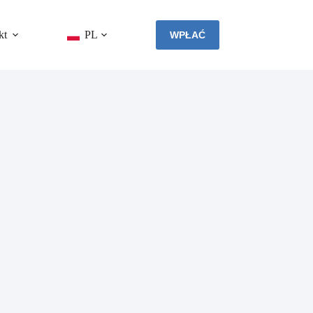
kt
PL
WPŁAĆ