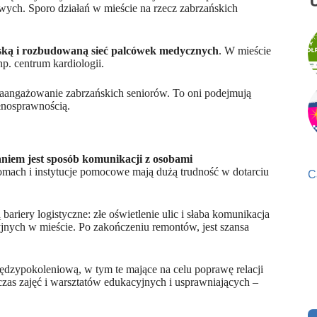
wych. Sporo działań w mieście na rzecz zabrzańskich
jską i rozbudowaną sieć palcówek medycznych
. W mieście
np. centrum kardiologii.
zaangażowanie zabrzańskich seniorów. To oni podejmują
ełnosprawnością.
iem jest sposób komunikacji z osobami
omach i instytucje pomocowe mają dużą trudność w dotarciu
C
ariery logistyczne: złe oświetlenie ulic i słaba komunikacja
nych w mieście. Po zakończeniu remontów, jest szansa
dzypokoleniową, w tym te mające na celu poprawę relacji
zas zajęć i warsztatów edukacyjnych i usprawniających –