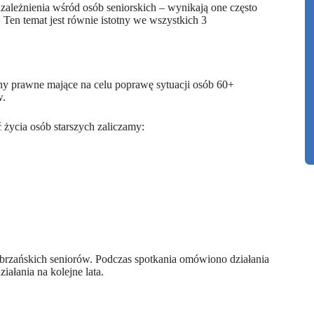
ależnienia wśród osób seniorskich – wynikają one często
en temat jest równie istotny we wszystkich 3
ny prawne mające na celu poprawę sytuacji osób 60+
w.
życia osób starszych zaliczamy:
zabrzańskich seniorów. Podczas spotkania omówiono działania
iałania na kolejne lata.