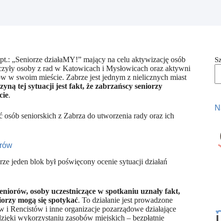
t.: „Seniorze działaMY!” mający na celu aktywizację osób
S
iczyły osoby z rad w Katowicach i Mysłowicach oraz aktywni
ów w swoim mieście. Zabrze jest jednym z nielicznych miast
zyną tej sytuacji jest fakt, że zabrzańscy seniorzy
cie
.
N
 osób seniorskich z Zabrza do utworzenia rady oraz ich
orów
ze jeden blok był poświęcony ocenie sytuacji działań
niorów, osoby uczestniczące w spotkaniu uznały fakt,
iorzy mogą się spotykać
. To działanie jest prowadzone
 i Rencistów i inne organizacje pozarządowe działające
dzięki wykorzystaniu zasobów miejskich – bezpłatnie