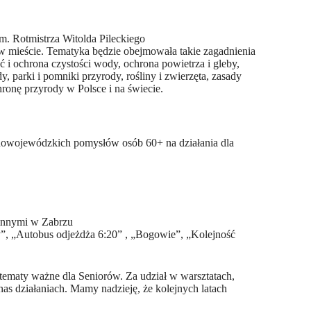
im. Rotmistrza Witolda Pileckiego
 w mieście. Tematyka będzie obejmowała takie zagadnienia
 i ochrona czystości wody, ochrona powietrza i gleby,
, parki i pomniki przyrody, rośliny i zwierzęta, zasady
ronę przyrody w Polsce i na świecie.
lnowojewódzkich pomysłów osób 60+ na działania dla
.innymi w Zabrzu
”, „Autobus odjeżdża 6:20” , „Bogowie”, „Kolejność
ematy ważne dla Seniorów. Za udział w warsztatach,
as działaniach. Mamy nadzieję, że kolejnych latach