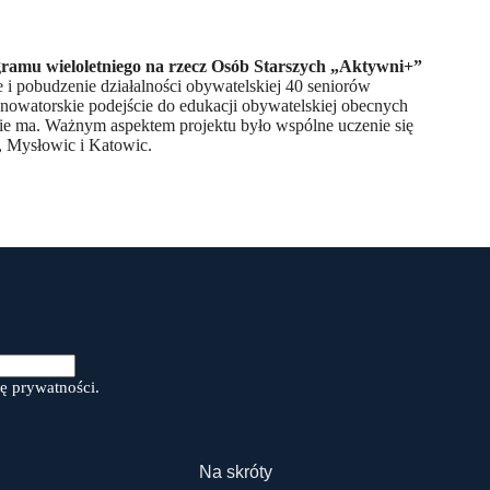
ramu wieloletniego na rzecz Osób Starszych „Aktywni+”
e i pobudzenie działalności obywatelskiej 40 seniorów
nowatorskie podejście do edukacji obywatelskiej obecnych
 nie ma. Ważnym aspektem projektu było wspólne uczenie się
, Mysłowic i Katowic.
ę prywatności.
Na skróty