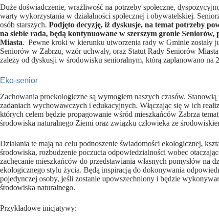
Duże doświadczenie, wrażliwość na potrzeby społeczne, dyspozycyjnoś
warty wykorzystania w działalności społecznej i obywatelskiej. Seniorz
osób starszych.
Podjęto decyzję, iż dyskusje, na temat potrzeby p
na siebie rada, będą kontynuowane w szerszym gronie Seniorów, 
Miasta
. Pewne kroki w kierunku utworzenia rady w Gminie zostały j
Seniorów w Zabrzu, wzór uchwały, oraz Statut Rady Seniorów Miasta.
zależy od dyskusji w środowisku senioralnym, którą zaplanowano na 2
Eko-senior
Zachowania proekologiczne są wymogiem naszych czasów. Stanowią
zadaniach wychowawczych i edukacyjnych. Włączając się w ich realiza
których celem będzie propagowanie wśród mieszkańców Zabrza tematyk
środowiska naturalnego Ziemi oraz związku człowieka ze środowiskie
Działania te mają na celu podnoszenie świadomości ekologicznej, ks
środowiska, rozbudzenie poczucia odpowiedzialności wobec otaczając
zachęcanie mieszkańców do przedstawiania własnych pomysłów na dz
ekologicznego stylu życia. Będą inspiracją do dokonywania odpowie
pojedynczej osoby, jeśli zostanie upowszechniony i będzie wykonywa
środowiska naturalnego.
Przykładowe inicjatywy: