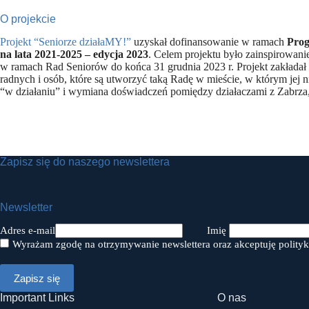
O projekcie
Projekt “Seniorze działaMY!”
uzyskał dofinansowanie w ramach
Prog
na lata 2021-2025 – edycja 2023
. Celem projektu było zainspirowani
w ramach Rad Seniorów do końca 31 grudnia 2023 r. Projekt zakładał 
radnych i osób, które są utworzyć taką Radę w mieście, w którym jej
“w działaniu” i wymiana doświadczeń pomiędzy działaczami z Zabrza
Zapisz się do naszego newslettera
Newsletter
Adres e-mail
Imię
Wyrażam zgodę na otrzymywanie newslettera oraz akceptuję polityk
Important Links
O nas