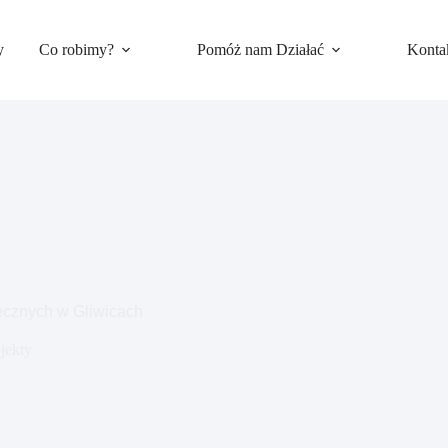
y
Co robimy?
Pomóż nam Działać
Konta
łecznych w Gliwicach
jekty