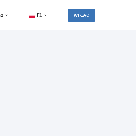
kt
PL
WPŁAĆ