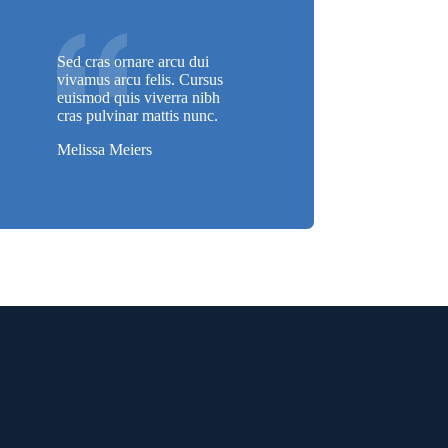
Sed cras ornare arcu dui
vivamus arcu felis. Cursus
euismod quis viverra nibh
cras pulvinar mattis nunc.
Melissa Meiers