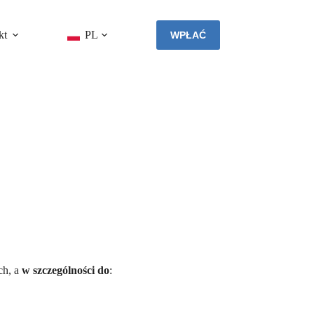
kt
PL
WPŁAĆ
ch, a
w szczególności do
: