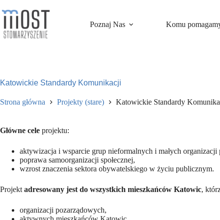
Przejdź
do
treści
Poznaj Nas
Komu pomagam
Katowickie Standardy Komunikacji
Strona główna
Projekty (stare)
Katowickie Standardy Komunika
Główne cele
projektu:
aktywizacja i wsparcie grup nieformalnych i małych organizacj
poprawa samoorganizacji społecznej,
wzrost znaczenia sektora obywatelskiego w życiu publicznym.
Projekt
adresowany jest do wszystkich mieszkańców Katowic
, któ
organizacji pozarządowych,
aktywnych mieszkańców Katowic,