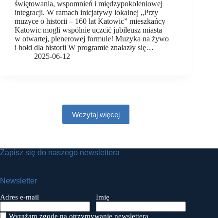
świętowania, wspomnień i międzypokoleniowej
integracji. W ramach inicjatywy lokalnej „Przy
muzyce o historii – 160 lat Katowic” mieszkańcy
Katowic mogli wspólnie uczcić jubileusz miasta
w otwartej, plenerowej formule! Muzyka na żywo
i hołd dla historii W programie znalazły się…
2025-06-12
Wczytaj więcej
Zapisz się do naszego newslettera
Newsletter
Adres e-mail
Imię
Wyrażam zgodę na otrzymywanie newslettera