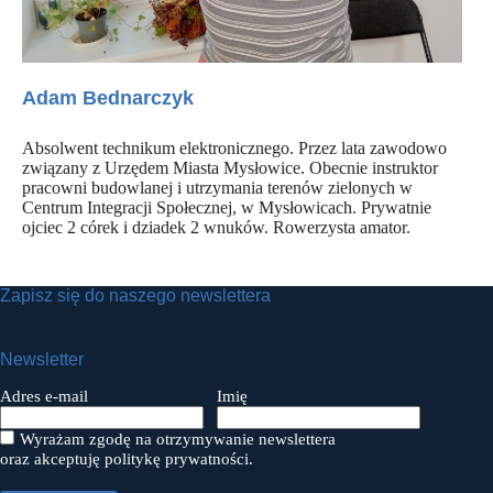
Adam Bednarczyk
Absolwent technikum elektronicznego. Przez lata zawodowo
związany z Urzędem Miasta Mysłowice. Obecnie instruktor
pracowni budowlanej i utrzymania terenów zielonych w
Centrum Integracji Społecznej, w Mysłowicach. Prywatnie
ojciec 2 córek i dziadek 2 wnuków. Rowerzysta amator.
Zapisz się do naszego newslettera
Newsletter
Adres e-mail
Imię
Wyrażam zgodę na otrzymywanie newslettera
oraz akceptuję politykę prywatności.