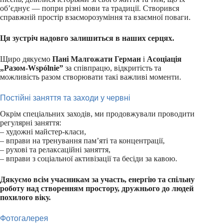
об’єднує — попри різні мови та традиції. Створився
справжній простір взаєморозуміння та взаємної поваги.
Ця зустріч надовго залишиться в наших серцях.
Щиро дякуємо
Пані Малгожати Герман
і
Асоціація
„Разом-Wspólnie”
за співпрацю, відкритість та
можливість разом створювати такі важливі моменти.
Постійні заняття та заходи у червні
Окрім спеціальних заходів, ми продовжували проводити
регулярні заняття:
– художні майстер-класи,
– вправи на тренування пам’яті та концентрації,
– рухові та релаксаційні заняття,
– вправи з соціальної активізації та бесіди за кавою.
Дякуємо всім учасникам за участь, енергію та спільну
роботу над створенням простору, дружнього до людей
похилого віку.
Фотогалерея