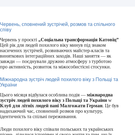
Червень, сповнений зустрічей, розмов та спільного
співу
Червень у проєкті
„Соціальна трансформація Катовіц”
Цей рік для людей похилого віку минув під знаком
насичених зустрічей, розвиваючих майстер-класів та
виняткових інтеграційних заходів. Наші заняття — як
завжди — поєднували дружню атмосферу з турботою
про активність, розвиток та міжособистісні стосунки.
Міжнародна зустріч людей похилого віку з Польщі та
України
Цього місяця відбулася особлива подія —
міжнародна
зустріч людей похилого віку з Польщі та України
w
Клуб для літніх людей пані Малгожати Герман
. Це був
надихаючий час, сповнений розмов про культуру,
ідентичність та спільні переживання.
Люди похилого віку співали польських та українських
пісень, ділилися історіями зі свого життя та тим, що їх