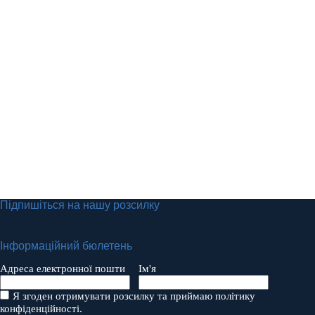
Підпишіться на нашу розсилку
Інформаційний бюлетень
Адреса електронної пошти
Ім'я
Я згоден отримувати розсилку та приймаю політику
конфіденційності.