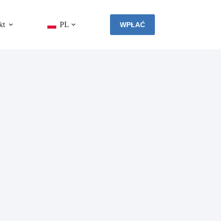
kt
PL
WPŁAĆ