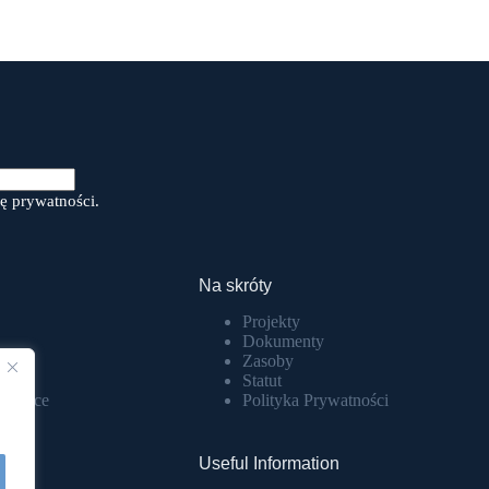
ę prywatności.
Na skróty
Projekty
Dokumenty
Zasoby
GO
Statut
atowice
Polityka Prywatności
Useful Information