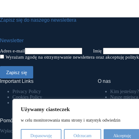
Zapisz się do naszego newslettera
Newsletter
Adres e-mail
Imię
Wyrażam zgodę na otrzymywanie newslettera oraz akceptuję polityk
Important Links
O nas
Privacy Policy
Kim jesteśmy?
Cookies Policy
Nasze miejsca
Terms & Conditions
COP
Akademia N
Używamy ciasteczek
Spilno Hub K
w celu monitorowania stanu strony i statystyk odwiedzin
Pomóż nam pomagać
Wpłacam darowiznę.
Nasze sukcesy
Dopasowuję
Odrzucam
Akceptuję