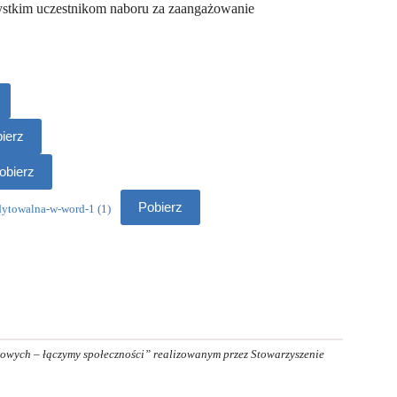
ystkim uczestnikom naboru za zaangażowanie
ierz
obierz
Pobierz
owalna-w-word-1 (1)
dowych – łączymy społeczności” realizowanym przez Stowarzyszenie