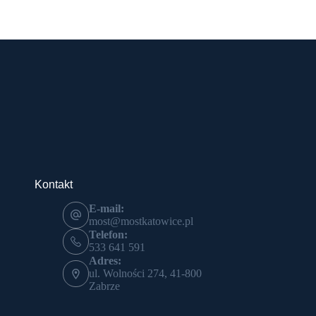
Kontakt
E-mail:
most@mostkatowice.pl
Telefon:
533 641 591
Adres:
ul. Wolności 274, 41-800
Zabrze