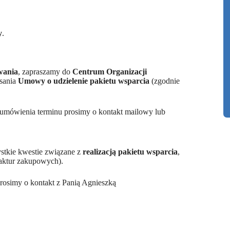
y
.
wania
, zapraszamy do
Centrum Organizacji
isania
Umowy o udzielenie pakietu wsparcia
(zgodnie
umówienia terminu prosimy o kontakt mailowy lub
tkie kwestie związane z
realizacją pakietu wsparcia
,
aktur zakupowych).
osimy o kontakt z Panią Agnieszką