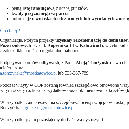
pełną
listę rankingową
z liczbą punktów,
kwoty przyznanego wsparcia
,
informacje o
wnioskach odrzuconych lub wycofanych z ocen
Co dalej?
Organizacje, których projekty
uzyskały rekomendację do dofinanso
Pozarządowych
przy ul.
Kopernika 14 w Katowicach
, w celu podp
z załącznikiem nr 1 do regulaminu naboru).
Podpisywanie umów odbywa się z Panią
Alicją Tomżyńską
– w celu 
telefoniczny:
a.tomzynska@mostkatowice.pl
lub 533-367-789
Podczas wizyty w COP zostaną również szczegółowo omówione wszys
w tym zasady rozliczania wydatków oraz dokumentowania kosztów (f
W przypadku zainteresowania szczegółową oceną swojego wniosku, pr
Budzyńską:
agnieszka@mostkatowice.pl
W przypadku pytań pozostajemy do Państwa dyspozycji.