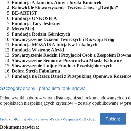
Fundacja Ajkum im. Anny i Józefa Kumorek
Katowickie Stowarzyszenie Trzeźwościowe „Dwójka”
BE-ARTIST
Fundacja ONKOSIŁA
Fundacja Tacy Jesteśmy
Metro Med
Fundacja Rodzin Górniczych
Stowarzyszenie Działań Twórczych i Rozwoju Krąg
Fundacja MOZAIKA Inicjatyw Lokalnych
Fundacja W stronę Afryki
Stowarzyszenie Rodzin i Przyjaciół Osób z Zespołem Down
Stowarzyszenie Seniorów Pożarnictwa Miasta Katowice
Stowarzyszenie Unijny Fundusz Przedsiębiorczych
Dobra Strefa Fabularna
Fundacja na Rzecz Dzieci z Przepukliną Oponowo-Rdzen
Szczegóły oceny i pełna lista rankingowa
Pełne wyniki naboru – w tym lista organizacji rekomendowanych do d
o projektach niespełniających kryteriów – zostały opublikowane w
pro
Pobierz
Protokol-Komisji-Konkursowej-Pakiety-Wsparcia-COP-2025
Dokument zawiera: