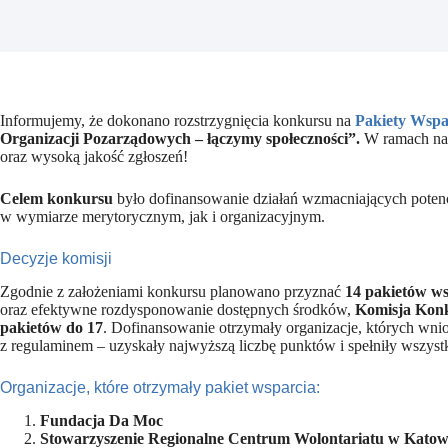
Informujemy, że dokonano rozstrzygnięcia konkursu na
Pakiety Wspa
Organizacji Pozarządowych – łączymy społeczności”.
W ramach nab
oraz wysoką jakość zgłoszeń!
Celem konkursu
było dofinansowanie działań wzmacniających poten
w wymiarze merytorycznym, jak i organizacyjnym.
Decyzje komisji
Zgodnie z założeniami konkursu planowano przyznać
14 pakietów ws
oraz efektywne rozdysponowanie dostępnych środków,
Komisja Konk
pakietów do 17
. Dofinansowanie otrzymały organizacje, których wnio
z regulaminem – uzyskały najwyższą liczbę punktów i spełniły wszystki
Organizacje, które otrzymały pakiet wsparcia:
Fundacja Da Moc
Stowarzyszenie Regionalne Centrum Wolontariatu w Katow