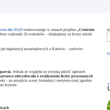
rcia dla NGO
realizowanego w ramach projektu
„Centrum
S
oru wpłynęło 26 wniosków – dziękujemy za liczny udział
cjał organizacji pozarządowych z Katowic – zarówno
N
parcia
. Jednak ze względu na wysoką jakość zgłoszeń
ursowa zdecydowała o zwiększeniu liczby przyznanych
ski – po przejściu oceny formalnej i merytorycznej zgodnie
e kryteria.
icach