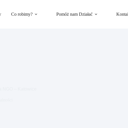
y
Co robimy?
Pomóż nam Działać
Konta
la NGO – Katowice
alności