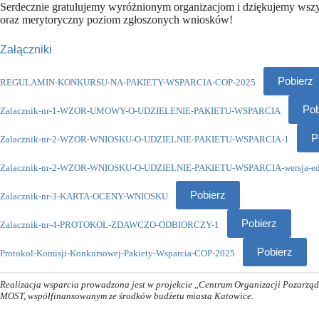
Serdecznie gratulujemy wyróżnionym organizacjom i dziękujemy wsz
oraz merytoryczny poziom zgłoszonych wniosków!
Załączniki
Pobierz
REGULAMIN-KONKURSU-NA-PAKIETY-WSPARCIA-COP-2025
Pob
Zalacznik-nr-1-WZOR-UMOWY-O-UDZIELENIE-PAKIETU-WSPARCIA
P
Zalacznik-nr-2-WZOR-WNIOSKU-O-UDZIELNIE-PAKIETU-WSPARCIA-1
Zalacznik-nr-2-WZOR-WNIOSKU-O-UDZIELNIE-PAKIETU-WSPARCIA-wersja-edyt
Pobierz
Zalacznik-nr-3-KARTA-OCENY-WNIOSKU
Pobierz
Zalacznik-nr-4-PROTOKOL-ZDAWCZO-ODBIORCZY-1
Pobierz
Protokol-Komisji-Konkursowej-Pakiety-Wsparcia-COP-2025
Realizacja wsparcia prowadzona jest w projekcie ,,Centrum Organizacji Pozarzą
MOST, współfinansowanym ze środków budżetu miasta Katowice.