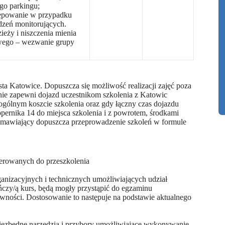
go parkingu;
tępowanie w przypadku
dzeń monitorujących.
eży i niszczenia mienia
owego – wezwanie grupy
sta Katowice. Dopuszcza się możliwość realizacji zajęć poza
nie zapewni dojazd uczestnikom szkolenia z Katowic
w ogólnym koszcie szkolenia oraz gdy łączny czas dojazdu
ernika 14 do miejsca szkolenia i z powrotem, środkami
Zamawiający dopuszcza przeprowadzenie szkoleń w formule
ierowanych do przeszkolenia
izacyjnych i technicznych umożliwiających udział
ńczy/ą kurs, będą mogły przystąpić do egzaminu
wności. Dostosowanie to następuje na podstawie aktualnego
iezbędne narzędzia i przybory umożliwiające wykonywanie