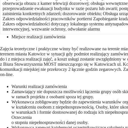
obserwacja obrazu z kamer telewizji dozorowej; obsługa wewnętrzne
przeprowadzanie ewakuacji budynku w razie pożaru lub awarii; pos
zaistnienia konkretnych zdarzeń; dozorowanie obiektu; Obsługa urzą
Zakres odpowiedzialności pracowników portierni Zapobieganie kradzi
Zakres odpowiedzialności dotyczący lokalnego systemu antynapad
interwencyjnej, wezwanie ochrony, odwołanie alarmu
Miejsce realizacji zamówienia
Zajęcia teoretyczne i praktyczne winny być realizowane na terenie mia
terenem miasta Katowice w sytuacji gdy podmiot realizujący zamówie
do i z miejsca realizacji zajęć, a koszt usługi zostanie uwzględniony 
z Biura Stowarzyszenia MOST mieszczącego się w Katowicach ul. Kop
komunikacji miejskiej nie przekroczy 2 łącznie godzin zegarowych. 
on-line.
Warunki realizacji zamówienia
Zamawiający nie dopuszcza możliwości łączenia grupy osób sk
w ramach projektu z osobami spoza tej grupy.
Wykonawca zobligowany będzie do zapewnienia warunków organ
w kształceniu osobom z niepełnosprawnością. Osoby, które uko
w warunkach i formie dostosowanej do rodzaju ich niepełnospra
Orzeczenia
o stopniu niepełnosprawności danej osoby.
Wykonawca zapewni każdemu/ej uczestnikowi/czce szkolenia n