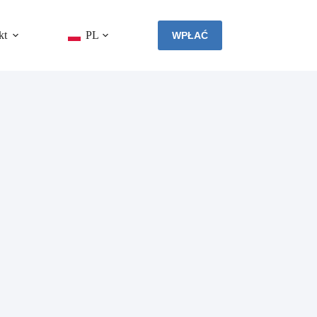
kt
PL
WPŁAĆ