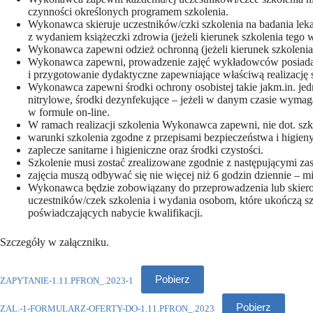
czynności określonych programem szkolenia.
Wykonawca skieruje uczestników/czki szkolenia na badania leka
z wydaniem książeczki zdrowia (jeżeli kierunek szkolenia tego
Wykonawca zapewni odzież ochronną (jeżeli kierunek szkoleni
Wykonawca zapewni, prowadzenie zajęć wykładowców posiada
i przygotowanie dydaktyczne zapewniające właściwą realizację 
Wykonawca zapewni środki ochrony osobistej takie jakm.in. je
nitrylowe, środki dezynfekujące – jeżeli w danym czasie wymaga
w formule on-line.
W ramach realizacji szkolenia Wykonawca zapewni, nie dot. szk
warunki szkolenia zgodne z przepisami bezpieczeństwa i higieny
zaplecze sanitarne i higieniczne oraz środki czystości.
Szkolenie musi zostać zrealizowane zgodnie z następującymi za
zajęcia muszą odbywać się nie więcej niż 6 godzin dziennie – m
Wykonawca będzie zobowiązany do przeprowadzenia lub skier
uczestników/czek szkolenia i wydania osobom, które ukończą s
poświadczających nabycie kwalifikacji.
Szczegóły w załączniku.
Pobierz
ZAPYTANIE-1.11.PFRON_.2023-1
Pobierz
ZAL.-1-FORMULARZ-OFERTY-DO-1.11.PFRON_.2023