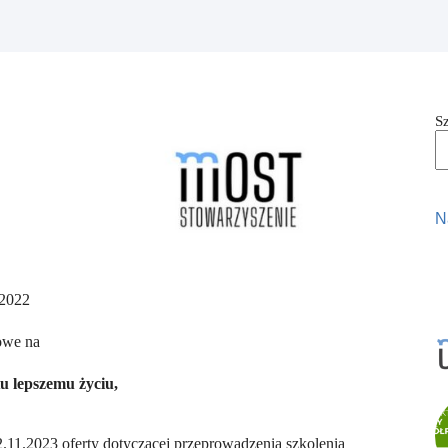
S
N
2022
owe na
u lepszemu życiu,
.11.2023 oferty dotyczącej przeprowadzenia szkolenia