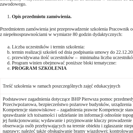
zawodowego.
Opis przedmiotu zamówienia.
Przedmiotem zamówienia jest przeprowadzenie szkolenia Pracownik oc
z niepełnosprawnościami w wymiarze 80 godzin dydaktycznych:
Liczba uczestników i termin szkolenia:
termin realizacji szkoleń od dnia podpisania umowy do 22.12.20
przewidywana ilość uczestników – minimalna liczba uczestnik
Program winien obejmować poniższe bloki tematyczne:
PROGRAM SZKOLENIA
Treść szkolenia w ramach poszczególnych zajęć edukacyjnych
Podstawowe zagadnienia dotyczące BHP Pierwsza pomoc przedmed
Przeciwpożarowa, bezpieczeństwo pożarowe budynków, urządzenia
Kompetencje stanowiskowe – zagadnienia prawne Kompetencje stano
sprawdzanie ich tożsamości i udzielanie im informacji odnośnie topog
jej funkcjonowania; wydawanie i przyjmowanie kluczy prowadzenie 
obserwacja osób przebywających na terenie obiektu i zgłaszanie nie
naprawy; należeć także obsługiwanie bramy wjazdowej; kontrolowan