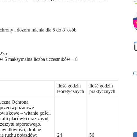
hrony i dozoru mienia dla 5 do 8 osób
23 r.
ów 5 maksymalna liczba uczestników – 8
C
Ilość godzin
Ilość godzin
teoretycznych
praktycznych
yczna Ochrona
 przeciwpożarowe
wiskowe – witanie gości,
rafii placówki oraz zasad
zeszytu raportowego,
prawidłowości; drobne
ie ruchu pojazdów;
24
56