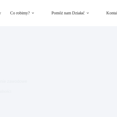
y
Co robimy?
Pomóż nam Działać
Konta
nie zawodowe
alności