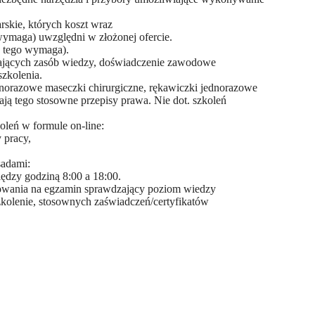
rskie, których koszt wraz
 wymaga) uwzględni w złożonej ofercie.
a tego wymaga).
jących zasób wiedzy, doświadczenie zawodowe
szkolenia.
dnorazowe maseczki chirurgiczne, rękawiczki jednorazowe
ją tego stosowne przepisy prawa. Nie dot. szkoleń
oleń w formule on-line:
 pracy,
sadami:
iędzy godziną 8:00 a 18:00.
owania na egzamin sprawdzający poziom wiedzy
zkolenie, stosownych zaświadczeń/certyfikatów