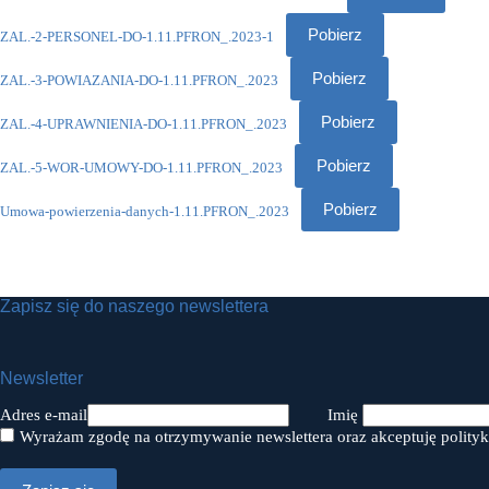
Pobierz
ZAL.-2-PERSONEL-DO-1.11.PFRON_.2023-1
Pobierz
ZAL.-3-POWIAZANIA-DO-1.11.PFRON_.2023
Pobierz
ZAL.-4-UPRAWNIENIA-DO-1.11.PFRON_.2023
Pobierz
ZAL.-5-WOR-UMOWY-DO-1.11.PFRON_.2023
Pobierz
Umowa-powierzenia-danych-1.11.PFRON_.2023
Zapisz się do naszego newslettera
Newsletter
Adres e-mail
Imię
Wyrażam zgodę na otrzymywanie newslettera oraz akceptuję polityk