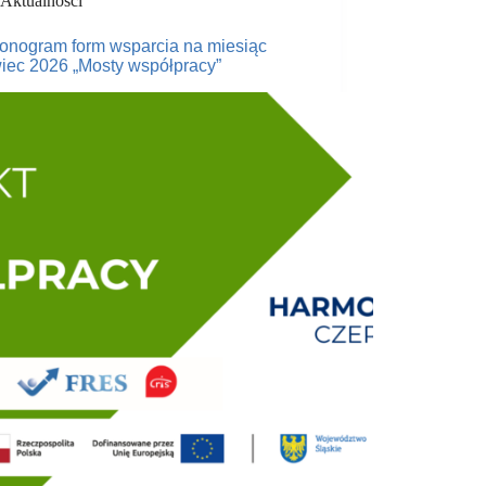
Aktualności
onogram form wsparcia na miesiąc
iec 2026 „Mosty współpracy”