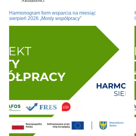
Aktualności
Harmonogram form wsparcia na miesiąc
sierpień 2026 „Mosty współpracy”