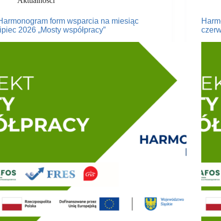
Aktualności
Harmonogram form wsparcia na miesiąc
Harm
lipiec 2026 „Mosty współpracy”
czerw