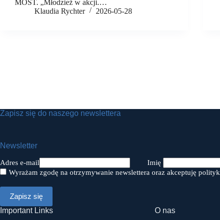
MOST. „Młodzież w akcji.…
Klaudia Rychter
2026-05-28
Zapisz się do naszego newslettera
Newsletter
Adres e-mail
Imię
Wyrażam zgodę na otrzymywanie newslettera oraz akceptuję polityk
Important Links
O nas