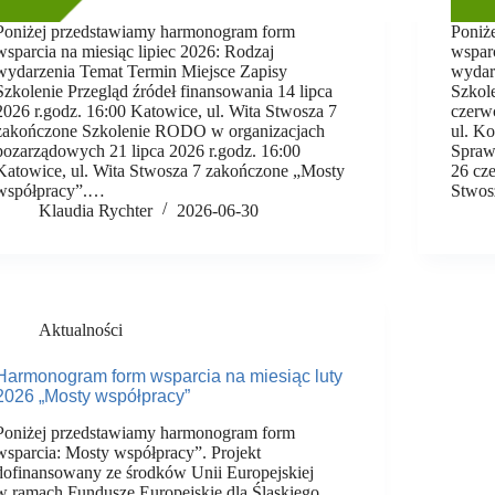
Poniżej przedstawiamy harmonogram form
Poniż
wsparcia na miesiąc lipiec 2026: Rodzaj
wspar
wydarzenia Temat Termin Miejsce Zapisy
wydar
Szkolenie Przegląd źródeł finansowania 14 lipca
Szkole
2026 r.godz. 16:00 Katowice, ul. Wita Stwosza 7
czerw
zakończone Szkolenie RODO w organizacjach
ul. K
pozarządowych 21 lipca 2026 r.godz. 16:00
Spraw
Katowice, ul. Wita Stwosza 7 zakończone „Mosty
26 cze
współpracy”.…
Stwos
Klaudia Rychter
2026-06-30
Aktualności
Harmonogram form wsparcia na miesiąc luty
2026 „Mosty współpracy”
Poniżej przedstawiamy harmonogram form
wsparcia: Mosty współpracy”. Projekt
dofinansowany ze środków Unii Europejskiej
w ramach Fundusze Europejskie dla Śląskiego