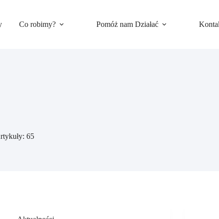
y
Co robimy?
Pomóż nam Działać
Konta
rtykuły: 65