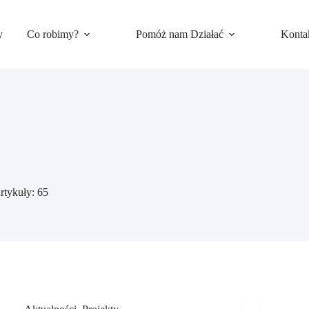
y
Co robimy?
Pomóż nam Działać
Konta
rtykuły: 65