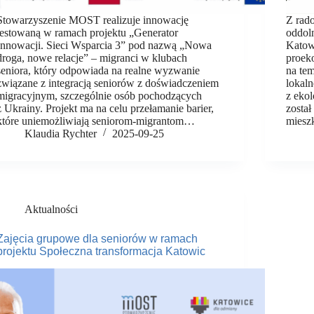
Stowarzyszenie MOST realizuje innowację
Z rad
testowaną w ramach projektu „Generator
oddol
Innowacji. Sieci Wsparcia 3” pod nazwą „Nowa
Katow
droga, nowe relacje” – migranci w klubach
proek
seniora, który odpowiada na realne wyzwanie
na tem
związane z integracją seniorów z doświadczeniem
lokal
migracyjnym, szczególnie osób pochodzących
z eko
z Ukrainy. Projekt ma na celu przełamanie barier,
zosta
które uniemożliwiają seniorom-migrantom…
miesz
Klaudia Rychter
2025-09-25
Aktualności
Zajęcia grupowe dla seniorów w ramach
projektu Społeczna transformacja Katowic