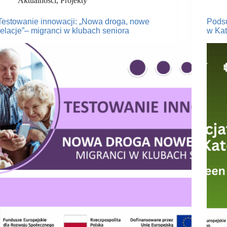
Aktualności
,
Projekty
Testowanie innowacji: „Nowa droga, nowe
Podsu
relacje”– migranci w klubach seniora
w Kat