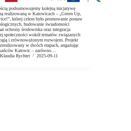
ością podsumowujemy kolejną inicjatywę
ną realizowaną w Katowicach – „Green Up,
ice!”, której celem było promowanie postaw
ologicznych, budowanie świadomości
at ochrony środowiska oraz integracja
nej społeczności wokół tematów związanych
logią i zrównoważonym rozwojem. Projekt
ł zrealizowany w dwóch etapach, angażując
kańców Katowic – zarówno…
Klaudia Rychter
2025-09-11