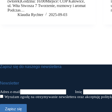
(wtorek)Godzina: 16:00Miejsce: COP Katowice,
ul. Wita Stwosza 7 Tworzenie, rozmowy i aromat
Podczas…
Klaudia Rychter
2025-09-03
Zapisz się do naszego newslettera
Newsletter
Adres e-mail
Imię
Wyrażam zgodę na otrzymywanie newslettera oraz akceptuję polityk