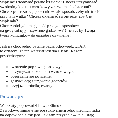
wspierać i dodawać pewności siebie? Chcesz utrzymywać
swobodny kontakt wzrokowy ze swoimi słuchaczami?
Chcesz poruszać się po scenie w taki sposób, żeby nie tracić
przy tym wątku? Chcesz okiełznać swoje ręce, aby Cię
wspierały?
Chcesz zdobyć umiejętność prostych sposobów
na gestykulację i używanie gadżetów? Chcesz, by Twoja
twarz komunikowała empatię i ożywienie?
Jeśli na choć jedno pytanie padła odpowiedź „TAK”,
to oznacza, że ten warsztat jest dla Ciebie. Razem
przećwiczymy:
tworzenie poprawnej postawy;
utrzymywanie kontaktu wzrokowego;
poruszanie się po scenie;
gestykulację i używania gadżetów;
przyjazną mimikę twarzy.
Prowadzący
Warsztaty poprowadzi Paweł Ślimok.
Zawodowo zajmuje się poszukiwaniem odpowiednich ludzi
na odpowiednie miejsca. Jak sam przyznaje – „nie ustaję