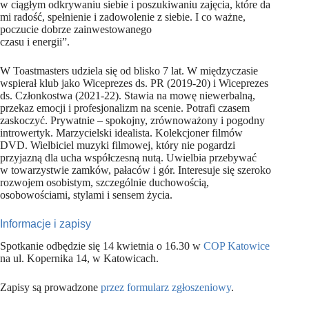
w ciągłym odkrywaniu siebie i poszukiwaniu zajęcia, które da
mi radość, spełnienie i zadowolenie z siebie. I co ważne,
poczucie dobrze zainwestowanego
czasu i energii”.
W Toastmasters udziela się od blisko 7 lat. W międzyczasie
wspierał klub jako Wiceprezes ds. PR (2019-20) i Wiceprezes
ds. Członkostwa (2021-22). Stawia na mowę niewerbalną,
przekaz emocji i profesjonalizm na scenie. Potrafi czasem
zaskoczyć. Prywatnie – spokojny, zrównoważony i pogodny
introwertyk. Marzycielski idealista. Kolekcjoner filmów
DVD. Wielbiciel muzyki filmowej, który nie pogardzi
przyjazną dla ucha współczesną nutą. Uwielbia przebywać
w towarzystwie zamków, pałaców i gór. Interesuje się szeroko
rozwojem osobistym, szczególnie duchowością,
osobowościami, stylami i sensem życia.
Informacje i zapisy
Spotkanie odbędzie się 14 kwietnia o 16.30 w
COP Katowice
na ul. Kopernika 14, w Katowicach.
Zapisy są prowadzone
przez formularz zgłoszeniowy
.