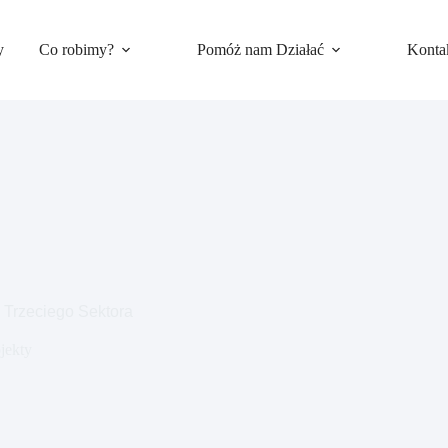
y
Co robimy?
Pomóż nam Działać
Konta
i Trzeciego Sektora
jekty