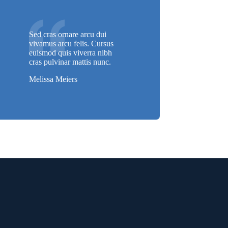
Sed cras ornare arcu dui
vivamus arcu felis. Cursus
euismod quis viverra nibh
cras pulvinar mattis nunc.
Melissa Meiers