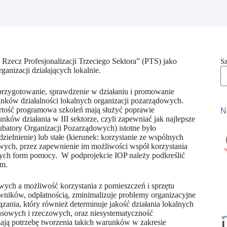
zecz Profesjonalizacji Trzeciego Sektora” (PTS) jako
S
anizacji działających lokalnie.
 przygotowanie, sprawdzenie w działaniu i promowanie
nków działalności lokalnych organizacji pozarządowych.
rtość programowa szkoleń mają służyć poprawie
N
ków działania w III sektorze, czyli zapewniać jak najlepsze
ubatory Organizacji Pozarządowych) istotne było
elnienie) lub stałe (kierunek: korzystanie ze wspólnych
wych, przez zapewnienie im możliwości współ korzystania
innych form pomocy. W podprojekcie IOP należy podkreślić
ym.
owych a możliwość korzystania z pomieszczeń i sprzętu
owników, odpłatnością, zminimalizuje problemy organizacyjne
ązania, który również determinuje jakość działania lokalnych
nsowych i rzeczowych, oraz niesystematyczność
zają potrzebę tworzenia takich warunków w zakresie