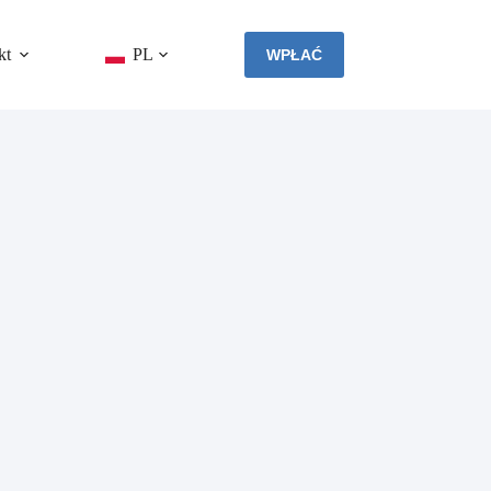
kt
PL
WPŁAĆ