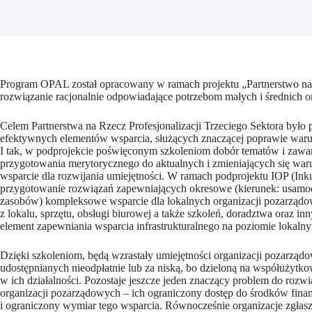
Program OPAL został opracowany w ramach projektu „Partnerstwo na R
rozwiązanie racjonalnie odpowiadające potrzebom małych i średnich org
Celem Partnerstwa na Rzecz Profesjonalizacji Trzeciego Sektora było
efektywnych elementów wsparcia, służących znaczącej poprawie waru
I tak, w podprojekcie poświęconym szkoleniom dobór tematów i zawa
przygotowania merytorycznego do aktualnych i zmieniających się warun
wsparcie dla rozwijania umiejętności. W ramach podprojektu IOP (Ink
przygotowanie rozwiązań zapewniających okresowe (kierunek: usamodzi
zasobów) kompleksowe wsparcie dla lokalnych organizacji pozarządo
z lokalu, sprzętu, obsługi biurowej a także szkoleń, doradztwa oraz 
element zapewniania wsparcia infrastrukturalnego na poziomie lokaln
Dzięki szkoleniom, będą wzrastały umiejętności organizacji pozarząd
udostępnianych nieodpłatnie lub za niską, bo dzieloną na współużytk
w ich działalności. Pozostaje jeszcze jeden znaczący problem do rozwi
organizacji pozarządowych – ich ograniczony dostęp do środków fina
i ograniczony wymiar tego wsparcia. Równocześnie organizacje zgłas