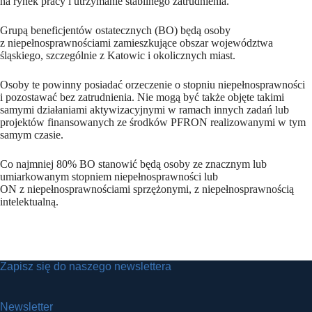
na rynek pracy i utrzymanie stabilnego zatrudnienia.
Grupą beneficjentów ostatecznych (BO) będą osoby
z niepełnosprawnościami zamieszkujące obszar województwa
śląskiego, szczególnie z Katowic i okolicznych miast.
Osoby te powinny posiadać orzeczenie o stopniu niepełnosprawności
i pozostawać bez zatrudnienia. Nie mogą być także objęte takimi
samymi działaniami aktywizacyjnymi w ramach innych zadań lub
projektów finansowanych ze środków PFRON realizowanymi w tym
samym czasie.
Co najmniej 80% BO stanowić będą osoby ze znacznym lub
umiarkowanym stopniem niepełnosprawności lub
ON z niepełnosprawnościami sprzężonymi, z niepełnosprawnością
intelektualną.
Zapisz się do naszego newslettera
Newsletter