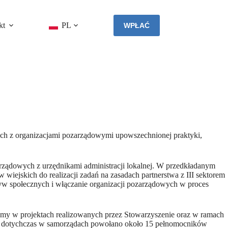
kt
PL
WPŁAĆ
kich z organizacjami pozarządowymi upowszechnionej praktyki,
arządowych z urzędnikami administracji lokalnej. W przedkładanym
ejskich do realizacji zadań na zasadach partnerstwa z III sektorem
atyw społecznych i włączanie organizacji pozarządowych w proces
emy w projektach realizowanych przez Stowarzyszenie oraz w ramach
skim dotychczas w samorządach powołano około 15 pełnomocników