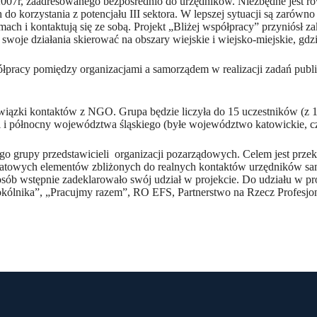
 2007r, zaadresowanego bezpośrednio do urzędników. Niezbędne jest 
do korzystania z potencjału III sektora. W lepszej sytuacji są zarów
h i kontaktują się ze sobą. Projekt „Bliżej współpracy” przyniósł z
e działania skierować na obszary wiejskie i wiejsko-miejskie, gdzie 
spółpracy pomiędzy organizacjami a samorządem w realizacji zadań pu
iązki kontaktów z NGO. Grupa będzie liczyła do 15 uczestników (z 1
ni i północny województwa śląskiego (byłe województwo katowickie, c
nego grupy przedstawicieli organizacji pozarządowych. Celem jest prz
ztatowych elementów zbliżonych do realnych kontaktów urzędników sam
 osób wstępnie zadeklarowało swój udział w projekcie. Do udziału w p
kólnika”, „Pracujmy razem”, RO EFS, Partnerstwo na Rzecz Profesjo