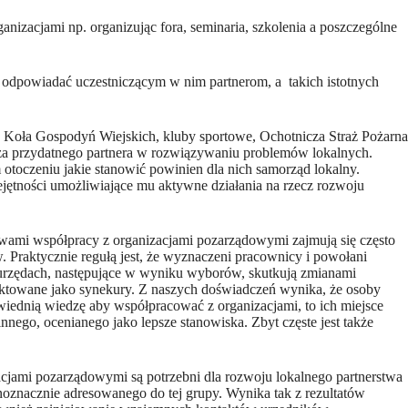
nizacjami np. organizując fora, seminaria, szkolenia a poszczególne
 odpowiadać uczestniczącym w nim partnerom, a takich istotnych
o Koła Gospodyń Wiejskich, kluby sportowe, Ochotnicza Straż Pożarna
za przydatnego partnera w rozwiązywaniu problemów lokalnych.
otoczeniu jakie stanowić powinien dla nich samorząd lokalny.
jętności umożliwiające mu aktywne działania na rzecz rozwoju
ami współpracy z organizacjami pozarządowymi zajmują się często
Praktycznie regułą jest, że wyznaczeni pracownicy i powołani
w urzędach, następujące w wyniku wyborów, skutkują zmianami
ktowane jako synekury. Z naszych doświadczeń wynika, że osoby
wiednią wiedzę aby współpracować z organizacjami, to ich miejsce
nnego, ocenianego jako lepsze stanowiska. Zbyt częste jest także
cjami pozarządowymi są potrzebni dla rozwoju lokalnego partnerstwa
ednoznacznie adresowanego do tej grupy. Wynika tak z rezultatów