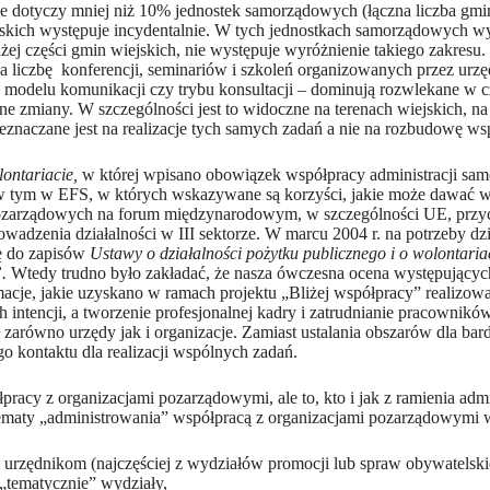
nie dotyczy mniej niż 10% jednostek samorządowych (łączna liczba g
emskich występuje incydentalnie. W tych jednostkach samorządowych 
ej części gmin wiejskich, nie występuje wyróżnienie takiego zakresu
a liczbę konferencji, seminariów i szkoleń organizowanych przez urzę
elu komunikacji czy trybu konsultacji – dominują rozwlekane w czas
 zmiany. W szczególności jest to widoczne na terenach wiejskich, na k
zeznaczane jest na realizacje tych samych zadań a nie na rozbudowę ws
lontariacie,
w której wpisano obowiązek współpracy administracji sam
 w tym w EFS, w których wskazywane są korzyści, jakie może dawać ws
ji pozarządowych na forum międzynarodowym, w szczególności UE, przy
owadzenia działalności w III sektorze. W marcu 2004 r. na potrzeby
ę do zapisów
Ustawy o działalności pożytku publicznego i o wolontaria
”.
Wtedy trudno było zakładać, że nasza ówczesna ocena występujących
cje, jakie uzyskano w ramach projektu „Bliżej współpracy” realizowa
 intencji, a tworzenie profesjonalnej kadry i zatrudnianie pracownik
arówno urzędy jak i organizacje. Zamiast ustalania obszarów dla bard
kontaktu dla realizacji wspólnych zadań.
pracy z organizacjami pozarządowymi, ale to, kto i jak z ramienia adm
ematy „administrowania” współpracą z organizacjami pozarządowymi 
ędnikom (najczęściej z wydziałów promocji lub spraw obywatelskich, 
„tematycznie” wydziały,