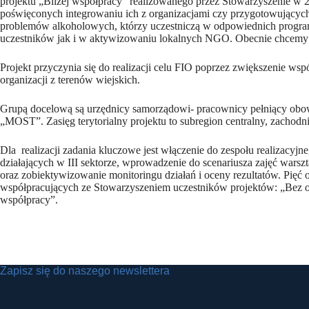
projektu „Bliżej współpracy” realizowanego przez Stowarzyszenie w
poświęconych integrowaniu ich z organizacjami czy przygotowujących 
problemów alkoholowych, którzy uczestniczą w odpowiednich programac
uczestników jak i w aktywizowaniu lokalnych NGO. Obecnie chcemy swoj
Projekt przyczynia się do realizacji celu FIO poprzez zwiększenie w
organizacji z terenów wiejskich.
Grupą docelową są urzędnicy samorządowi- pracownicy pełniący obow
„MOST”. Zasięg terytorialny projektu to subregion centralny, zachod
Dla realizacji zadania kluczowe jest włączenie do zespołu realizacyj
działających w III sektorze, wprowadzenie do scenariusza zajęć wars
oraz zobiektywizowanie monitoringu działań i oceny rezultatów. Pięć
współpracujących ze Stowarzyszeniem uczestników projektów: „Bez o
współpracy”.
Zapisz się do naszego newslettera