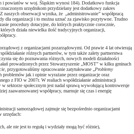
min i powiatów w woj. Śląskim wynosi 184). Dodatkowo funkcja
wyznaczonym urzędnikom przydzielany jest dodatkowy zakres
. Z naszych obserwacji wynika, że „administrowanie” współpracą
dy dla organizacji i to można uznać za zjawisko pozytywne. Trudno
ie procedury dotacyjne, do których praktycznie corocznie,
tórych działa niewielka ilość tradycyjnych organizacji,
półpracy.
orządowej z organizacjami pozarządowymi. Od prawie 4 lat otwierają
półdziałanie różnych partnerów, w tym także zalety partnerstwa
czynia się do poznawania różnych, nowych modeli działalności
 działań prowadzonych przez Stowarzyszenie „MOST” w kilku gminach
cie,
przygotowaliśmy opracowanie zatytułowane „
Problemy
 problemów jak i opinie wyrażane przez organizacje oraz
nego z FIO w 2007r. W realiach współdziałanie administracji
ów w sektorze społecznym jest nadal sprawą wywołującą kontrowersje
ziej zaawansowanej współpracy, marnuje się czas i energię
inistracji samorządowej zajmuje się bezpośrednio organizacjami
w urzędach:
ale nie jest to regułą i wydziały mogą być różnie),