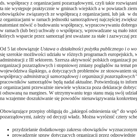
ds. współpracy z organizacjami pozarządowymi, czyli takie rozwiąza
ta nie występuje praktycznie w gminach wiejskich a w powiatach zi
obowiązków związanych ze współpracą z organizacjami, lub jak w duż
z organizacjami w ramach jednostki samorządowej najczęściej zwiększ
natomiast mówić o budowaniu współpracy, wypracowywaniu dobrego mod
w ramach (lub bez) uchwały o współpracy, wprowadzane są mało istotne
których wsparcie przez samorząd jest uważane za stałe i zazwyczaj pr
Od 5 lat obowiązuje
Ustawa o działalności pożytku publicznego i o wo
się szerokie możliwości udziału w różnych programach europejskich,
administracji z III sektorem. Szersza aktywność polskich organizac
organizacji pozarządowych i stopniowej zmiany poglądów na temat pr
województwa śląskiego, a dotyczących problemów ze stosowaniem si
współpracy administracji samorządowej i organizacji pozarządowych
pracowników samorządów będą nadal aktualne. Potwierdzają to informa
z organizacjami przeważnie niewiele wykracza poza deklaracje dobrych
i odsuwaną na margines. W utrzymywaniu tego stanu mają swój udział z
na wzajemne doszukiwanie się powodów nienawiązywania konkretnego 
Obowiązujące przepisy obligują do „jakiegoś odniesienia się” do współ
pozarządowymi, zależy od decyzji władz. Można wyróżnić cztery sch
przydzielanie dodatkowego zakresu obowiązków wyznaczonym urz
prowadzenie spraw dotyczących organizacji przez odpowiednie 