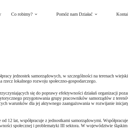
y
Co robimy?
Pomóż nam Działać
Konta
półpracy jednostek samorządowych, w szczególności na terenach wiejs
 na rzecz lokalnego rozwoju społeczno-gospodarczego.
rzyczyniających się do poprawy efektywności działań organizacji poz
ytorycznego przygotowania grupy pracowników samorządów z terenów wi
jających warunków dla jej aktywnego zaangażowania w rozwijanie inicj
e od 12 lat, współpracuje z jednostkami samorządowymi. Współpracuj
ktywności społecznej i problematyki III sektora. W województwie ślą