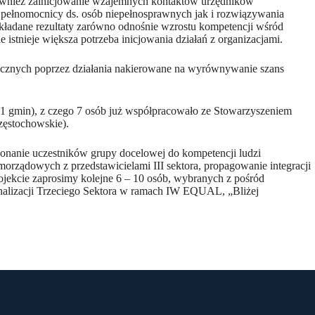
również zainicjowanie wzajemnych kontaktów urzędników
no pełnomocnicy ds. osób niepełnosprawnych jak i rozwiązywania
akładane rezultaty zarówno odnośnie wzrostu kompetencji wśród
istnieje większa potrzeba inicjowania działań z organizacjami.
blicznych poprzez działania nakierowane na wyrównywanie szans
1 gmin), z czego 7 osób już współpracowało ze Stowarzyszeniem
zęstochowskie).
ekonanie uczestników grupy docelowej do kompetencji ludzi
orządowych z przedstawicielami III sektora, propagowanie integracji
rojekcie zaprosimy kolejne 6 – 10 osób, wybranych z pośród
nalizacji Trzeciego Sektora w ramach IW EQUAL, „Bliżej