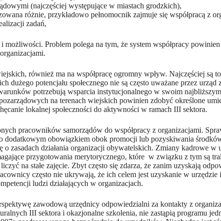
ądowymi (najczęściej występujące w miastach grodzkich),
zowana różnie, przykładowo pełnomocnik zajmuje się współpracą z orga
lizacji zadań,
i możliwości. Problem polega na tym, że system współpracy powinien
 organizacjami.
wiejskich, również ma na współpracę ogromny wpływ. Najczęściej są t
h dużego potencjału społecznego nie są często uważane przez urząd 
warunków potrzebują wsparcia instytucjonalnego w swoim najbliższym 
 pozarządowych na terenach wiejskich powinien zdobyć określone umie
canie lokalnej społeczności do aktywności w ramach III sektora.
nych pracowników samorządów do współpracy z organizacjami. Spraw
sto dodatkowym obowiązkiem obok promocji lub pozyskiwania środków. 
zę o zasadach działania organizacji obywatelskich. Zmiany kadrowe 
gające przygotowania merytorycznego, które w związku z tym są tra
zyć na stałe zajęcie. Zbyt często się zdarza, że zanim uzyskają odpo
cownicy często nie ukrywają, że ich celem jest uzyskanie w urzędzie i
petencji ludzi działających w organizacjach.
erspektywę zawodową urzędnicy odpowiedzialni za kontakty z organiza
uralnych III sektora i okazjonalne szkolenia, nie zastąpią programu j