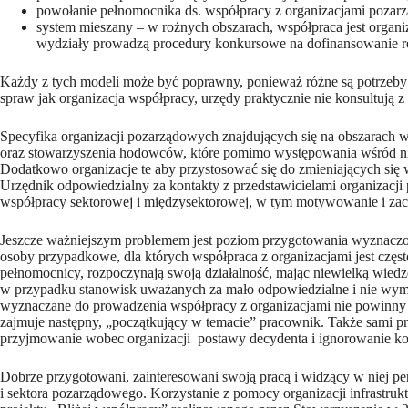
powołanie pełnomocnika ds. współpracy z organizacjami pozarz
system mieszany – w rożnych obszarach, współpraca jest organi
wydziały prowadzą procedury konkursowe na dofinansowanie rea
Każdy z tych modeli może być poprawny, ponieważ różne są potrzeby 
spraw jak organizacja współpracy, urzędy praktycznie nie konsultują z
Specyfika organizacji pozarządowych znajdujących się na obszarach 
oraz stowarzyszenia hodowców, które pomimo występowania wśród nic
Dodatkowo organizacje te aby przystosować się do zmieniających się 
Urzędnik odpowiedzialny za kontakty z przedstawicielami organizacji
współpracy sektorowej i międzysektorowej, w tym motywowanie i zachę
Jeszcze ważniejszym problemem jest poziom przygotowania wyznaczo
osoby przypadkowe, dla których współpraca z organizacjami jest czę
pełnomocnicy, rozpoczynają swoją działalność, mając niewielką wied
w przypadku stanowisk uważanych za mało odpowiedzialne i nie wyma
wyznaczane do prowadzenia współpracy z organizacjami nie powinny lic
zajmuje następny, „początkujący w temacie” pracownik. Także sami pra
przyjmowanie wobec organizacji postawy decydenta i ignorowanie kom
Dobrze przygotowani, zainteresowani swoją pracą i widzący w niej p
i sektora pozarządowego. Korzystanie z pomocy organizacji infrastrukt