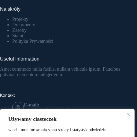
Na skróty
Projekty
Dokumenty
Zasoby
Statut
Polityka Prywatności
Useful Information
Amet commodo nulla facilisi nullam vehicula ipsum. Faucibus
pulvinar elementum integer enim.
Kontakt
E-mail:
most@mostkatowice.pl
Telefon:
Używamy ciasteczek
533 641 591
Adres:
w celu monitorowania stanu strony i statystyk odwiedzin
ul. Wolności 274, 41-800 Zabrze