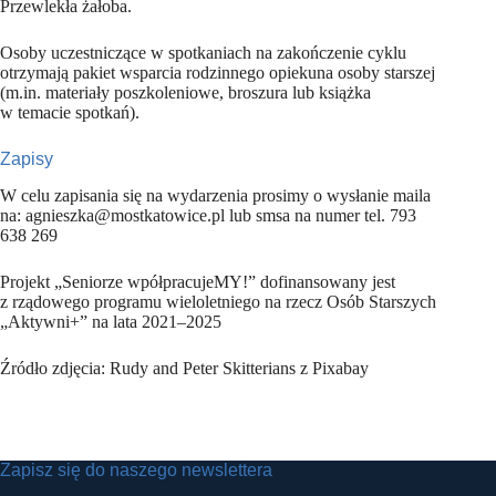
Przewlekła żałoba.
Osoby uczestniczące w spotkaniach na zakończenie cyklu
otrzymają pakiet wsparcia rodzinnego opiekuna osoby starszej
(m.in. materiały poszkoleniowe, broszura lub książka
w temacie spotkań).
Zapisy
W celu zapisania się na wydarzenia prosimy o wysłanie maila
na: agnieszka@mostkatowice.pl lub smsa na numer tel. 793
638 269
Projekt „Seniorze wpółpracujeMY!” dofinansowany jest
z rządowego programu wieloletniego na rzecz Osób Starszych
„Aktywni+” na lata 2021–2025
Źródło zdjęcia: Rudy and Peter Skitterians z Pixabay
Zapisz się do naszego newslettera