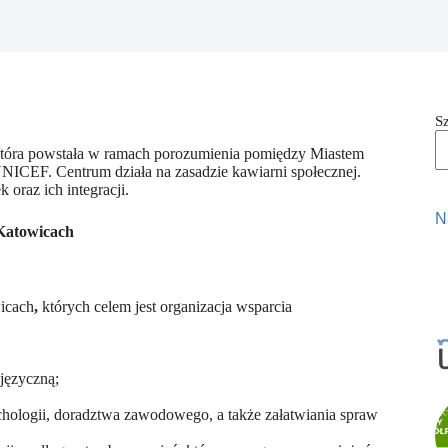
S
j, która powstała w ramach porozumienia pomiędzy Miastem
CEF. Centrum działa na zasadzie kawiarni społecznej.
 oraz ich integracji.
N
 Katowicach
icach
,
których celem jest organizacja wsparcia
ojęzyczną;
ychologii, doradztwa zawodowego, a także załatwiania spraw