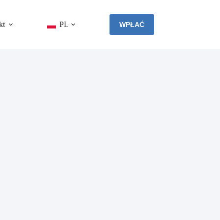
kt
PL
WPŁAĆ