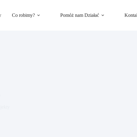
y
Co robimy?
Pomóż nam Działać
Konta
e
jekty