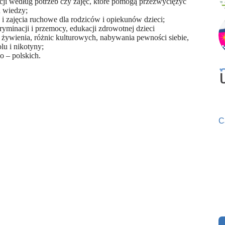
tycji według potrzeb czy zajęć, które pomogą przezwyciężyć
u wiedzy;
i zajęcia ruchowe dla rodziców i opiekunów dzieci;
yminacji i przemocy, edukacji zdrowotnej dzieci
o żywienia, różnic kulturowych, nabywania pewności siebie,
lu i nikotyny;
o – polskich.
C