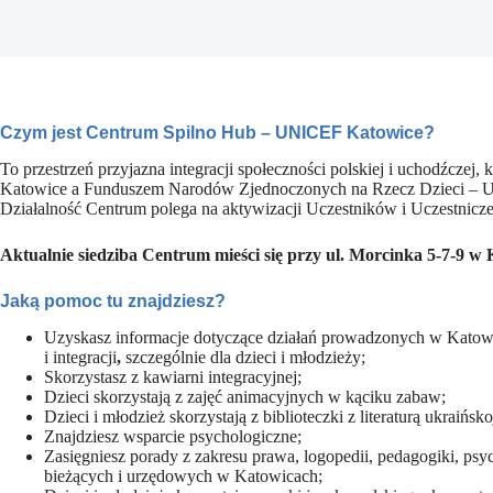
Czym jest Centrum Spilno Hub – UNICEF Katowice?
To przestrzeń przyjazna integracji społeczności polskiej i uchodźcze
Katowice a Funduszem Narodów Zjednoczonych na Rzecz Dzieci – UNI
Działalność Centrum polega na
aktywizacji Uczestników i Uczestniczek
Aktualnie siedziba Centrum mieści się przy ul. Morcinka 5-7-9 w
Jaką pomoc tu znajdziesz?
Uzyskasz informacje dotyczące działań prowadzonych w Katow
i integracji
,
szczególnie dla dzieci i młodzieży;
Skorzystasz z kawiarni integracyjnej;
Dzieci skorzystają z zajęć animacyjnych w kąciku zabaw;
Dzieci i młodzież skorzystają z biblioteczki z literaturą ukraińsk
Znajdziesz wsparcie psychologiczne;
Zasięgniesz porady z zakresu prawa, logopedii, pedagogiki, ps
bieżących i urzędowych w Katowicach;