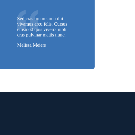
Sed cras ornare arcu dui
vivamus arcu felis. Cursus
euismod quis viverra nibh
cras pulvinar mattis nunc.
Melissa Meiers