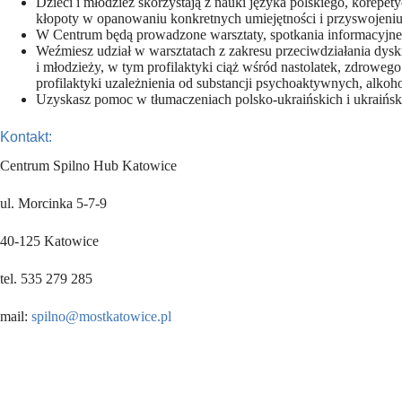
Dzieci i młodzież skorzystają z nauki języka polskiego, korepe
kłopoty w opanowaniu konkretnych umiejętności i przyswojeni
W Centrum będą prowadzone warsztaty, spotkania informacyjne 
Weźmiesz udział w warsztatach z zakresu przeciwdziałania dyskr
i młodzieży, w tym profilaktyki ciąż wśród nastolatek, zdroweg
profilaktyki uzależnienia od substancji psychoaktywnych, alkoho
Uzyskasz pomoc w tłumaczeniach polsko-ukraińskich i ukraińsk
Kontakt:
Centrum Spilno Hub Katowice
ul. Morcinka 5-7-9
40-125 Katowice
tel. 535 279 285
mail:
spilno@mostkatowice.pl