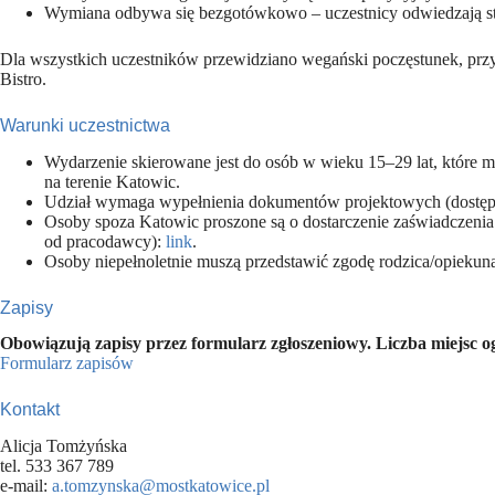
Wymiana odbywa się bezgotówkowo – uczestnicy odwiedzają st
Dla wszystkich uczestników przewidziano wegański poczęstunek, pr
Bistro.
Warunki uczestnictwa
Wydarzenie skierowane jest do osób w wieku 15–29 lat, które mie
na terenie Katowic.
Udział wymaga wypełnienia dokumentów projektowych (dostępn
Osoby spoza Katowic proszone są o dostarczenie zaświadczenia 
od pracodawcy):
link
.
Osoby niepełnoletnie muszą przedstawić zgodę rodzica/opiekun
Zapisy
Obowiązują zapisy przez formularz zgłoszeniowy. Liczba miejsc o
Formularz zapisów
Kontakt
Alicja Tomżyńska
tel. 533 367 789
e-mail:
a.tomzynska@mostkatowice.pl