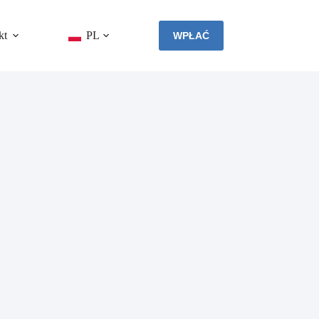
kt
PL
WPŁAĆ