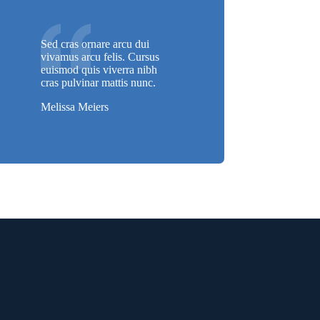
Sed cras ornare arcu dui
vivamus arcu felis. Cursus
euismod quis viverra nibh
cras pulvinar mattis nunc.
Melissa Meiers