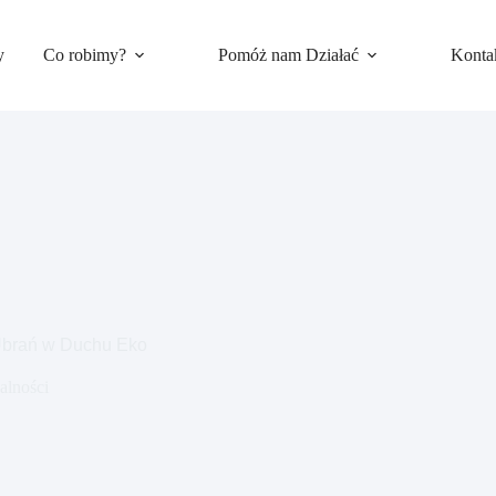
y
Co robimy?
Pomóż nam Działać
Konta
brań w Duchu Eko
alności