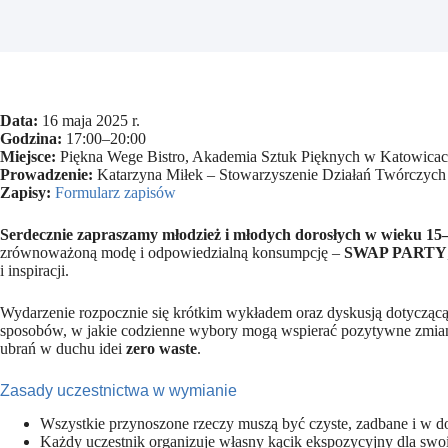
Data:
16 maja 2025 r.
Godzina:
17:00–20:00
Miejsce:
Piękna Wege Bistro, Akademia Sztuk Pięknych w Katowicach
Prowadzenie:
Katarzyna Miłek – Stowarzyszenie Działań Twórczy
Zapisy:
Formularz zapisów
Serdecznie zapraszamy młodzież i młodych dorosłych w wieku 15–
zrównoważoną modę i odpowiedzialną konsumpcję –
SWAP PARTY
i inspiracji.
Wydarzenie rozpocznie się krótkim wykładem oraz dyskusją dotycząc
sposobów, w jakie codzienne wybory mogą wspierać pozytywne zmian
ubrań w duchu idei
zero waste
.
Zasady uczestnictwa w wymianie
Wszystkie przynoszone rzeczy muszą być czyste, zadbane i w d
Każdy uczestnik organizuje własny kącik ekspozycyjny dla swo