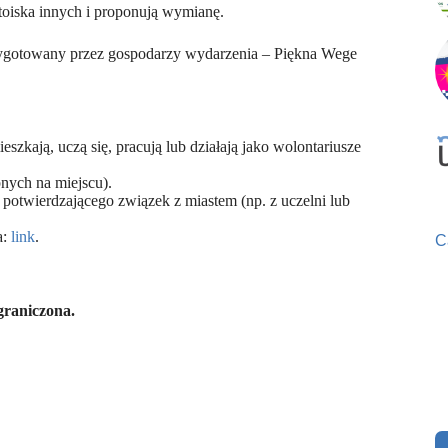
oiska innych i proponują wymianę.
zygotowany przez gospodarzy wydarzenia – Piękna Wege
szkają, uczą się, pracują lub działają jako wolontariusze
ych na miejscu).
potwierdzającego związek z miastem (np. z uczelni lub
a:
link
.
C
graniczona.