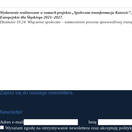
Wydarzenie realizowane w ramach projektu „Społeczna transformacja Katowic”
Europejskie dla Śląskiego 2021–2027.
Działanie 10.24: Włączenie społeczne – wzmocnienie procesu sprawiedliwej trans
Zapisz się do naszego newslettera
Newsletter
Adres e-mail
Imię
Wyrażam zgodę na otrzymywanie newslettera oraz akceptuję polityk