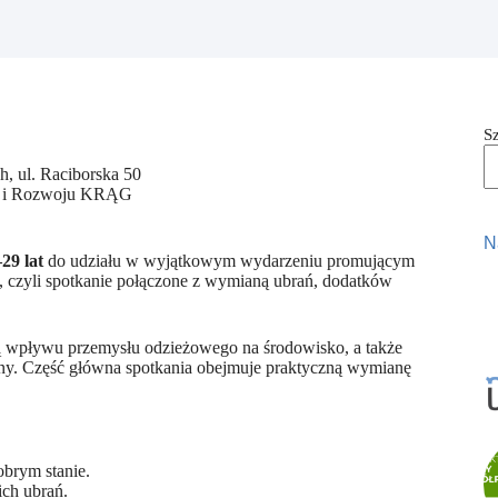
S
, ul. Raciborska 50
ch i Rozwoju KRĄG
N
29 lat
do udziału w wyjątkowym wydarzeniu promującym
, czyli spotkanie połączone z wymianą ubrań, dodatków
ą wpływu przemysłu odzieżowego na środowisko, a także
y. Część główna spotkania obejmuje praktyczną wymianę
obrym stanie.
ich ubrań.