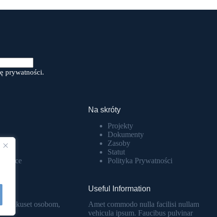
ę prywatności.
Na skróty
Projekty
Dokumenty
Zasoby
GO
Statut
atowice
Polityka Prywatności
Useful Information
y kilkuset osobom,
Amet commodo nulla facilisi nullam
o l
vehicula ipsum. Faucibus pulvinar