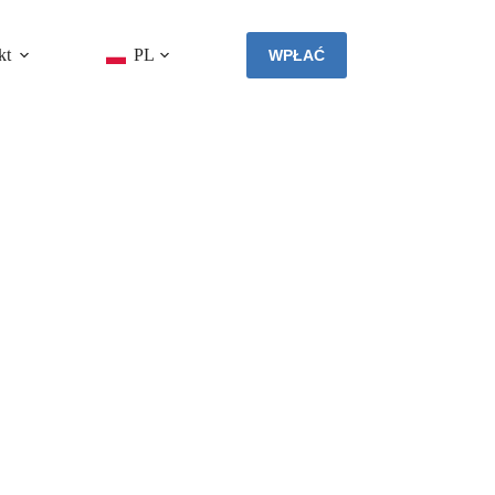
kt
PL
WPŁAĆ