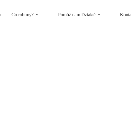
y
Co robimy?
Pomóż nam Działać
Konta