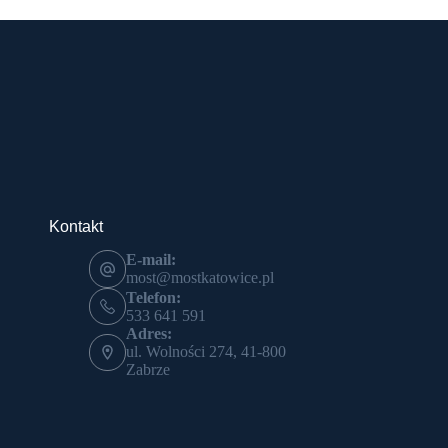
Kontakt
E-mail:
most@mostkatowice.pl
Telefon:
533 641 591
Adres:
ul. Wolności 274, 41-800
Zabrze