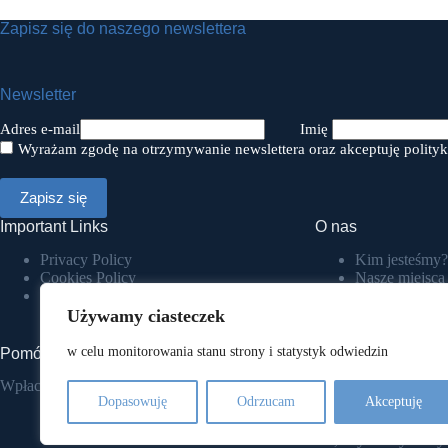
Zapisz się do naszego newslettera
Newsletter
Adres e-mail
Imię
Wyrażam zgodę na otrzymywanie newslettera oraz akceptuję polityk
Important Links
O nas
Privacy Policy
Kim jesteśmy?
Cookies Policy
Nasze miejsca
Terms & Conditions
COP
Akademia N
Używamy ciasteczek
Spilno Hub K
w celu monitorowania stanu strony i statystyk odwiedzin
Pomóż nam pomagać
Wpłacam darowiznę.
Nasze sukcesy
Dopasowuję
Odrzucam
Akceptuję
Codziennie pomagam
tak, aby ich życie był