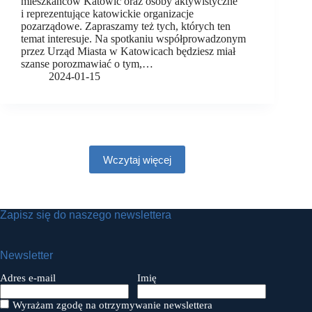
mieszkańców Katowic oraz osoby aktywistyczne
i reprezentujące katowickie organizacje
pozarządowe. Zapraszamy też tych, których ten
temat interesuje. Na spotkaniu współprowadzonym
przez Urząd Miasta w Katowicach będziesz miał
szanse porozmawiać o tym,…
2024-01-15
Wczytaj więcej
Zapisz się do naszego newslettera
Newsletter
Adres e-mail
Imię
Wyrażam zgodę na otrzymywanie newslettera