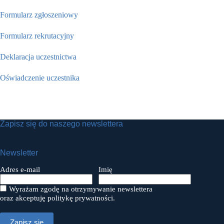
Formularz zgłoszeniowy
Formularz rekrutacyjny
Deklaracja uczestnictwa
Oświadczenie uczestnika
Zapisz się do naszego newslettera
Newsletter
Adres e-mail
Imię
Wyrażam zgodę na otrzymywanie newslettera
oraz akceptuję politykę prywatności.