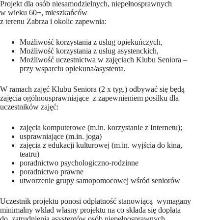
Projekt dla osób niesamodzielnych, niepełnosprawnych
w wieku 60+, mieszkańców
z terenu Zabrza i okolic zapewnia:
Możliwość korzystania z usług opiekuńczych,
Możliwość korzystania z usług asystenckich,
Możliwość uczestnictwa w zajęciach Klubu Seniora –
przy wsparciu opiekuna/asystenta.
W ramach zajęć Klubu Seniora (2 x tyg.) odbywać się będą
zajęcia ogólnousprawniające z zapewnieniem posiłku dla
uczestników zajęć:
zajęcia komputerowe (m.in. korzystanie z Internetu);
usprawniające (m.in. joga)
zajęcia z edukacji kulturowej (m.in. wyjścia do kina,
teatru)
poradnictwo psychologiczno-rodzinne
poradnictwo prawne
utworzenie grupy samopomocowej wśród seniorów
Uczestnik projektu ponosi odpłatność stanowiącą wymagany
minimalny wkład własny projektu na co składa się dopłata
do zatrudnienia asystentów osób niepełnosprawnych