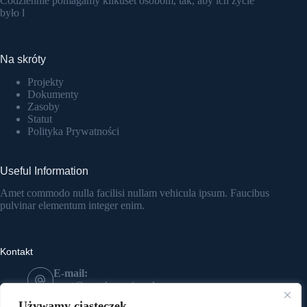
Codziennie pomagamy kilkuset osobom, tak, aby ich życie
było l
Na skróty
Projekty
Dokumenty
Zasoby
Statut
Polityka Prywatności
Useful Information
Amet commodo nulla facilisi nullam vehicula ipsum. Faucibus
pulvinar elementum integer enim.
Kontakt
E-mail:
most@mostkatowice.pl
Telefon:
Używamy ciasteczek