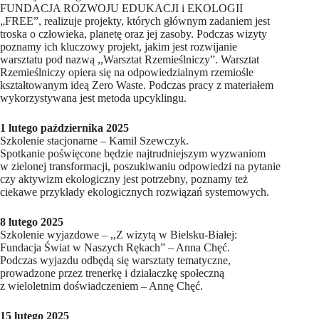
FUNDACJA ROZWOJU EDUKACJI i EKOLOGII
„FREE”, realizuje projekty, których głównym zadaniem jest
troska o człowieka, planetę oraz jej zasoby. Podczas wizyty
poznamy ich kluczowy projekt, jakim jest rozwijanie
warsztatu pod nazwą ,,Warsztat Rzemieślniczy”. Warsztat
Rzemieślniczy opiera się na odpowiedzialnym rzemiośle
kształtowanym ideą Zero Waste. Podczas pracy z materiałem
wykorzystywana jest metoda upcyklingu.
1 lutego października 2025
Szkolenie stacjonarne – Kamil Szewczyk.
Spotkanie poświęcone będzie najtrudniejszym wyzwaniom
w zielonej transformacji, poszukiwaniu odpowiedzi na pytanie
czy aktywizm ekologiczny jest potrzebny, poznamy też
ciekawe przykłady ekologicznych rozwiązań systemowych.
8 lutego 2025
Szkolenie wyjazdowe – ,,Z wizytą w Bielsku-Białej:
Fundacja Świat w Naszych Rękach” – Anna Chęć.
Podczas wyjazdu odbędą się warsztaty tematyczne,
prowadzone przez trenerkę i działaczkę społeczną
z wieloletnim doświadczeniem – Annę Chęć.
15 lutego 2025