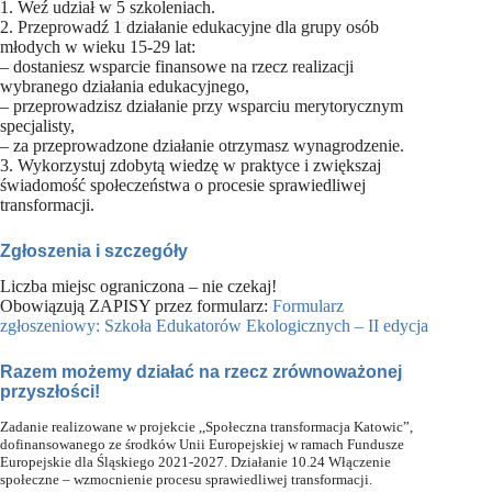
1. Weź udział w 5 szkoleniach.
2. Przeprowadź 1 działanie edukacyjne dla grupy osób
młodych w wieku 15-29 lat:
– dostaniesz wsparcie finansowe na rzecz realizacji
wybranego działania edukacyjnego,
– przeprowadzisz działanie przy wsparciu merytorycznym
specjalisty,
– za przeprowadzone działanie otrzymasz wynagrodzenie.
3. Wykorzystuj zdobytą wiedzę w praktyce i zwiększaj
świadomość społeczeństwa o procesie sprawiedliwej
transformacji.
Zgłoszenia i szczegóły
Liczba miejsc ograniczona – nie czekaj!
Obowiązują ZAPISY przez formularz:
Formularz
zgłoszeniowy: Szkoła Edukatorów Ekologicznych – II edycja
Razem możemy działać na rzecz zrównoważonej
przyszłości!
Zadanie realizowane w projekcie ,,Społeczna transformacja Katowic”,
dofinansowanego ze środków Unii Europejskiej w ramach Fundusze
Europejskie dla Śląskiego 2021-2027. Działanie 10.24 Włączenie
społeczne – wzmocnienie procesu sprawiedliwej transformacji.