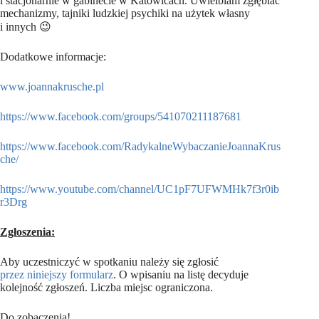
i stacjonarnie w gabinecie w Katowicach. Uwielbiam zgłębiać
mechanizmy, tajniki ludzkiej psychiki na użytek własny
i innych 😉
Dodatkowe informacje:
www.joannakrusche.pl
https://www.facebook.com/groups/541070211187681
https://www.facebook.com/RadykalneWybaczanieJoannaKrus
che/
https://www.youtube.com/channel/UC1pF7UFWMHk7f3r0ib
r3Drg
Zgłoszenia:
Aby uczestniczyć w spotkaniu należy się zgłosić
przez niniejszy formularz
. O wpisaniu na listę decyduje
kolejność zgłoszeń. Liczba miejsc ograniczona.
Do zobaczenia!