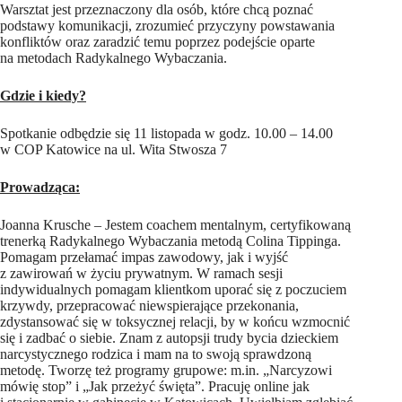
Warsztat jest przeznaczony dla osób, które chcą poznać
podstawy komunikacji, zrozumieć przyczyny powstawania
konfliktów oraz zaradzić temu poprzez podejście oparte
na metodach Radykalnego Wybaczania.
Gdzie i kiedy?
Spotkanie odbędzie się 11 listopada w godz. 10.00 – 14.00
w COP Katowice na ul. Wita Stwosza 7
Prowadząca:
Joanna Krusche – Jestem coachem mentalnym, certyfikowaną
trenerką Radykalnego Wybaczania metodą Colina Tippinga.
Pomagam przełamać impas zawodowy, jak i wyjść
z zawirowań w życiu prywatnym. W ramach sesji
indywidualnych pomagam klientkom uporać się z poczuciem
krzywdy, przepracować niewspierające przekonania,
zdystansować się w toksycznej relacji, by w końcu wzmocnić
się i zadbać o siebie. Znam z autopsji trudy bycia dzieckiem
narcystycznego rodzica i mam na to swoją sprawdzoną
metodę. Tworzę też programy grupowe: m.in. „Narcyzowi
mówię stop” i „Jak przeżyć święta”. Pracuję online jak