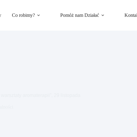
y
Co robimy?
Pomóż nam Działać
Konta
 warsztaty aromaterapii”, 29 listopada
alności