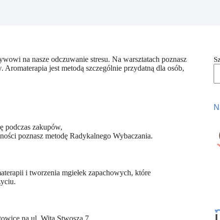
ływowi na nasze odczuwanie stresu. Na warsztatach poznasz
S
 Aromaterapia jest metodą szczególnie przydatną dla osób,
N
agę podczas zakupów,
gólności poznasz metodę Radykalnego Wybaczania.
aterapii i tworzenia mgiełek zapachowych, które
yciu.
towice na ul. Wita Stwosza 7