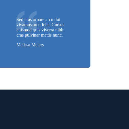
Sed cras ornare arcu dui
vivamus arcu felis. Cursus
euismod quis viverra nibh
cras pulvinar mattis nunc.
Melissa Meiers