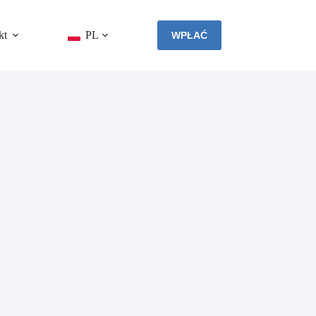
kt
PL
WPŁAĆ