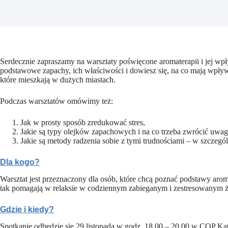
Serdecznie zapraszamy na warsztaty poświęcone aromaterapii i jej wp
podstawowe zapachy, ich właściwości i dowiesz się, na co mają wpływ.
które mieszkają w dużych miastach.
Podczas warsztatów omówimy też:
Jak w prosty sposób zredukować stres,
Jakie są typy olejków zapachowych i na co trzeba zwrócić uw
Jakie są metody radzenia sobie z tymi trudnościami – w szcze
Dla kogo?
Warsztat jest przeznaczony dla osób, które chcą poznać podstawy arom
tak pomagają w relaksie w codziennym zabieganym i zestresowanym ż
Gdzie i kiedy?
Spotkanie odbędzie się 29 listopada w godz. 18.00 – 20.00 w COP Ka