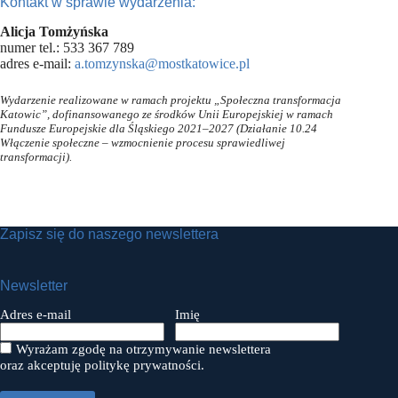
Kontakt w sprawie wydarzenia:
Alicja Tomżyńska
numer tel.: 533 367 789
adres e-mail:
a.tomzynska@mostkatowice.pl
Wydarzenie realizowane w ramach projektu „Społeczna transformacja
Katowic”, dofinansowanego ze środków Unii Europejskiej w ramach
Fundusze Europejskie dla Śląskiego 2021–2027 (Działanie 10.24
Włączenie społeczne – wzmocnienie procesu sprawiedliwej
transformacji).
Zapisz się do naszego newslettera
Newsletter
Adres e-mail
Imię
Wyrażam zgodę na otrzymywanie newslettera
oraz akceptuję politykę prywatności.